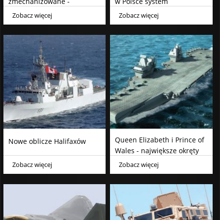
zmechanizowane -
w Polsce system
meandry rozwoju
przeciwlotniczy
Zobacz więcej
Zobacz więcej
Queen Elizabeth i Prince of
Nowe oblicze Halifaxów
Wales - największe okręty
Royal Navy
Zobacz więcej
Zobacz więcej