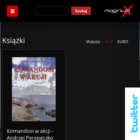
Szukaj
Książki
Waluta:
PLN
EURO
Komandosi w akcji -
Andrzej Perepeczko