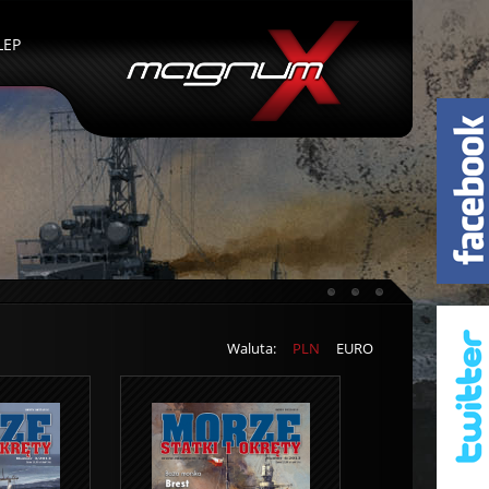
LEP
Waluta:
PLN
EURO