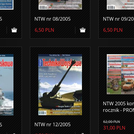
5
NTW nr 08/2005
NTW nr 09/20
6,50
PLN
6,50
PLN
NTW 2005 ko
rocznik - PRO
62,00
PLN
NTW nr 12/2005
5
31,00
PLN