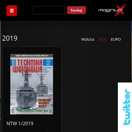
Szukaj
2019
Waluta:
PLN
EURO
NTW 1/2019