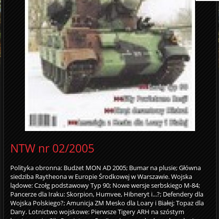
NTW nr 02/2005
Polityka obronna: Budżet MON AD 2005; Bumar na plusie; Główna
siedziba Raytheona w Europie Środkowej w Warszawie. Wojska
lądowe: Czołg podstawowy Typ 90; Nowe wersje serbskiego M-84;
Pancerze dla Iraku: Skorpion, Humvee, Hibneryt i...?; Defendery dla
Wojska Polskiego?; Amunicja ZM Mesko dla Loary i Białej; Topaz dla
Dany. Lotnictwo wojskowe: Pierwsze Tigery ARH na szóstym