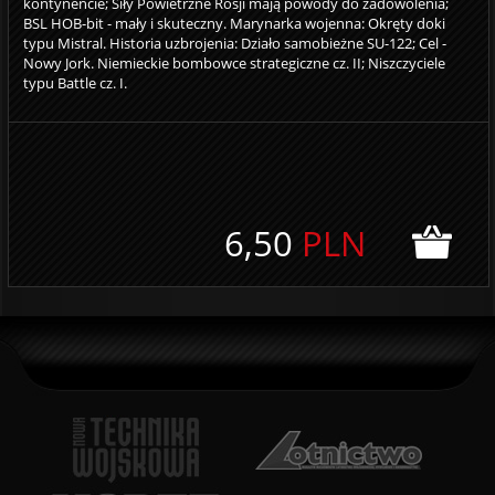
kontynencie; Siły Powietrzne Rosji mają powody do zadowolenia;
BSL HOB-bit - mały i skuteczny. Marynarka wojenna: Okręty doki
typu Mistral. Historia uzbrojenia: Działo samobieżne SU-122; Cel -
Nowy Jork. Niemieckie bombowce strategiczne cz. II; Niszczyciele
typu Battle cz. I.
6,50
PLN