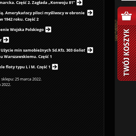
marcka. Część 2. Zagłada „Konwoju 81”
ią. Amerykańscy piloci myśliwscy w obronie
w 1942 roku. Część 2
ocenie Wojska Polskiego
z
! Użycie min samobieżnych Sd.Kfz. 303
Goliat
iu Warszawskiemu. Część 1
le floty typu L i M. Część 1
sklepu: 25 marca 2022.
 2022.