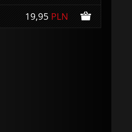
19,95
PLN