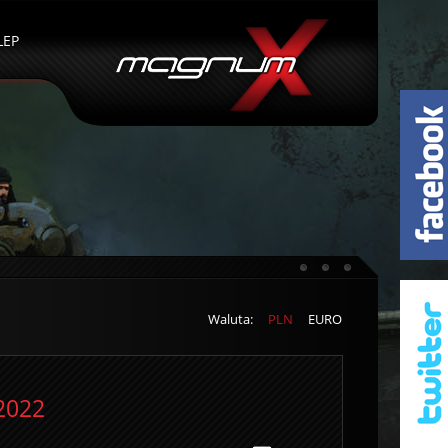
LEP
Waluta:
PLN
EURO
2022