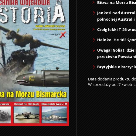
Bitwa na Morzu Bis
Jankesi nad Austral
północnej Australii 
Czołg lekki T-26 w 
Heinkel He 162
Spat
Uwaga! Goliat idzie
przeciwko Powstan
Brytyjskie niszczycie
Data dodania produktu do 
W sprzedaży od: 7 kwietnia