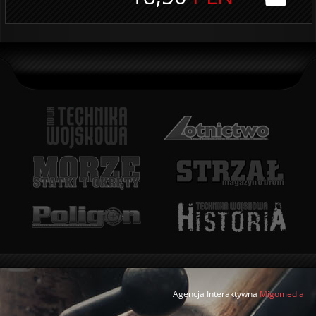
Agencja Interaktywna
Migomedia