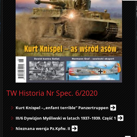
TW Historia Nr Spec. 6/2020
Kurt Knispel –„enfant terrible” Panzertruppen
III/6 Dywizjon Myśliwski w latach 1937–1939. Część 1
Nieznana wersja Pz.Kpfw. II