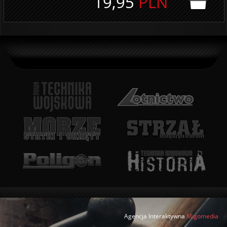
19,95
PLN
Agencja Interaktywna
Migomedia