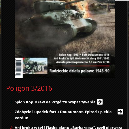
Poligon 3/2016
Spion Kop. Krew na Wzgórzu Wypatrywania
Zdobycie i upadek fortu Douaumont. Epizod z piekła
Verdun
Ani kroku w tył ! Fiasko planu „Barbarossa”, czyli pierwsza