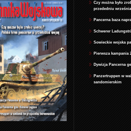
Czy można było zrob
przededniu września
Pancerna baza napr
Schwerer Ladungsträ
Sowieckie wojska p
Pierwsza kampania 2
Dywizja Pancerna g
Panzertruppen w wa
sandomierskim