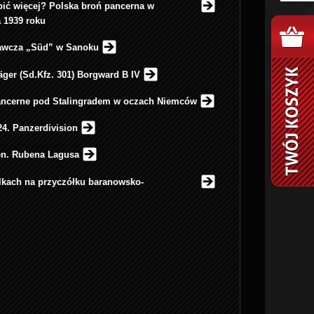
ić więcej? Polska broń pancerna w
 1939 roku
awcza „Süd” w Sanoku
ger (Sd.Kfz. 301) Borgward B IV
ancerne pod Stalingradem w oczach Niemców
4. Panzerdivision
en. Rubena Lagusa
lkach na przyczółku baranowsko-