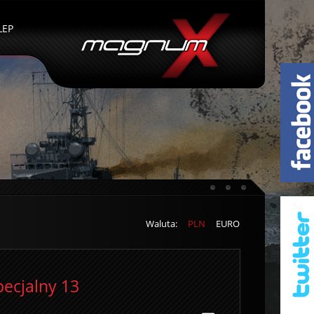
LEP
Waluta:
PLN
EURO
ecjalny 13