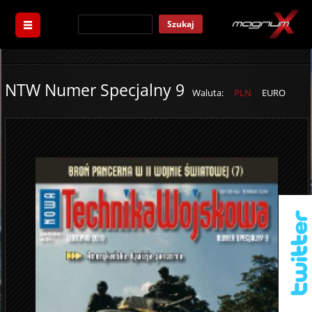
Szukaj
NTW Numer Specjalny 9
Waluta:
PLN
EURO