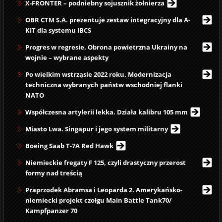
X-FRONTER – podniebny sojusznik żołnierza
OBR CTM S.A. prezentuje zestaw integracyjny dla A-
KIT dla systemu IBCS
Progres w regresie. Obrona powietrzna Ukrainy na
wojnie – wybrane aspekty
Po wielkim wstrząsie 2022 roku. Modernizacja
techniczna wybranych państw wschodniej flanki
NATO
Współczesna artylerii lekka. Działa kalibru 105 mm
Miasto Lwa. Singapur i jego system militarny
Boeing Saab T-7A Red Hawk
Niemieckie fregaty F 125, czyli drastyczny przerost
formy nad treścią
Praprzodek Abramsa i Leoparda 2. Amerykańsko-
niemiecki projekt czołgu Main Battle Tank70/
Kampfpanzer 70