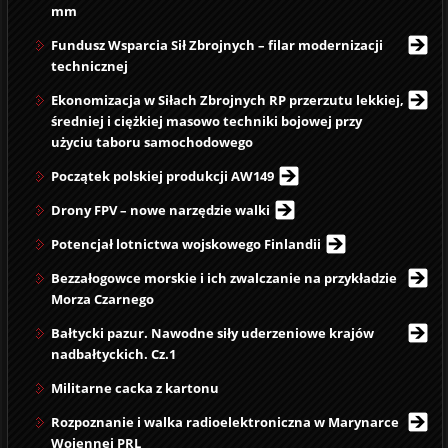
mm
Fundusz Wsparcia Sił Zbrojnych – filar modernizacji
technicznej
Ekonomizacja w Siłach Zbrojnych RP przerzutu lekkiej,
średniej i ciężkiej masowo techniki bojowej przy
użyciu taboru samochodowego
Początek polskiej produkcji AW149
Drony FPV – nowe narzędzie walki
Potencjał lotnictwa wojskowego Finlandii
Bezzałogowce morskie i ich zwalczanie na przykładzie
Morza Czarnego
Bałtycki pazur. Nawodne siły uderzeniowe krajów
nadbałtyckich. Cz.1
Militarne cacka z kartonu
Rozpoznanie i walka radioelektroniczna w Marynarce
Wojennej PRL