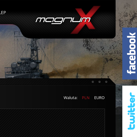
LEP
Waluta:
PLN
EURO