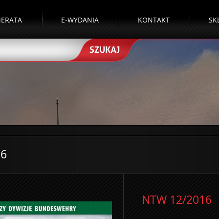
ERATA
E-WYDANIA
KONTAKT
SK
16
NTW 12/2016