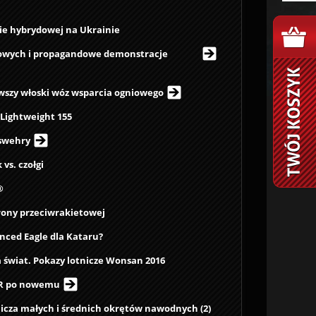
ie hybrydowej na Ukrainie
dowych i propagandowe demonstracje
owszy włoski wóz wsparcia ogniowego
Lightweight 155
eswehry
 vs. czołgi
®
rony przeciwrakietowej
nced Eagle dla Kataru?
 świat. Pokazy lotnicze Wonsan 2016
AR po nowemu
icza małych i średnich okrętów nawodnych (2)