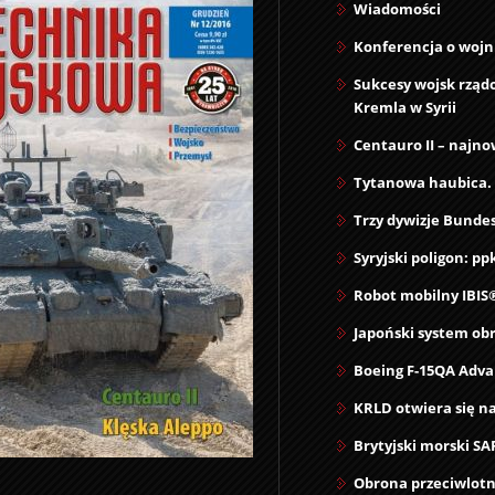
Wiadomości
Konferencja o wojn
Sukcesy wojsk rzą
Kremla w Syrii
Centauro II – najn
Tytanowa haubica. 
Trzy dywizje Bund
Syryjski poligon: ppk
Robot mobilny IBIS
Japoński system ob
Boeing F-15QA Adva
KRLD otwiera się na
Brytyjski morski S
Obrona przeciwlotn