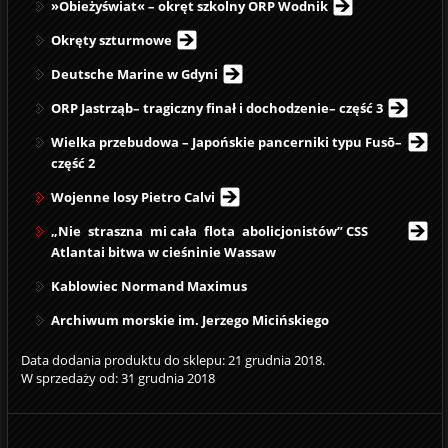
»Obieżyświat« – okręt szkolny ORP Wodnik
Okręty szturmowe
Deutsche Marine w Gdyni
ORP Jastrząb– tragiczny finał i dochodzenie– część 3
Wielka przebudowa – Japońskie pancerniki typu Fusō–
część 2
Wojenne losy Pietro Calvi
„Nie straszna mi cała flota abolicjonistów” CSS
Atlantai bitwa w cieśninie Wassaw
Kablowiec Normand Maximus
Archiwum morskie im. Jerzego Micińskiego
Data dodania produktu do sklepu: 21 grudnia 2018.
W sprzedaży od: 31 grudnia 2018