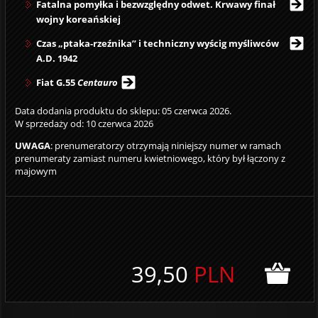
Fatalna pomyłka i bezwzględny odwet. Krwawy finał
wojny koreańskiej
Czas „ptaka-rzeźnika” i techniczny wyścig myśliwców
A.D. 1942
Fiat G.55
Centauro
Data dodania produktu do sklepu: 05 czerwca 2026.
W sprzedaży od: 10 czerwca 2026
UWAGA
: prenumeratorzy otrzymają niniejszy numer w ramach
prenumeraty zamiast numeru kwietniowego, który był łączony z
majowym
39,50
PLN