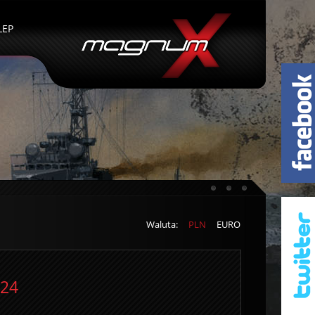
LEP
Waluta:
PLN
EURO
024