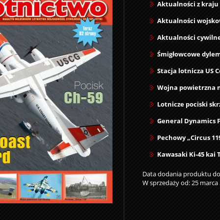
Aktualności z kraju
Aktualności wojsk
Aktualności cywiln
Śmigłowcowe dylem
Stacja lotnicza US 
Wojna powietrzna na
Lotnicze pociski skr
General Dynamics F-
Pechowy „Circus 11
Kawasaki Ki-45 kai T
Data dodania produktu do 
W sprzedaży od: 25 marca 