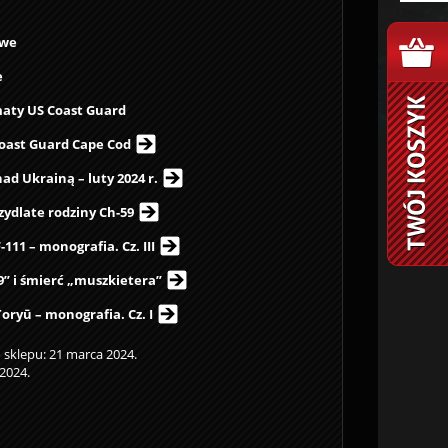
owe
e
aty US Coast Guard
Coast Guard Cape Cod
d Ukrainą – luty 2024 r.
zydlate rodziny Ch-59
111 – monografia. Cz. III
9” i śmierć „muszkietera”
oryū – monografia. Cz. I
sklepu: 21 marca 2024.
2024.