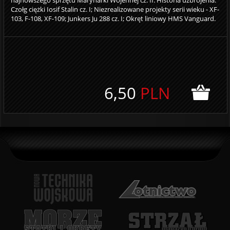
najnowszego sprzętu Marynarki Wojennej cz. II. Historia uzbrojenia:
Czołg ciężki Iosif Stalin cz. I; Niezrealizowane projekty serii wieku - XF-
103, F-108, XF-109; Junkers Ju 288 cz. I; Okręt liniowy HMS Vanguard.
6,50
PLN