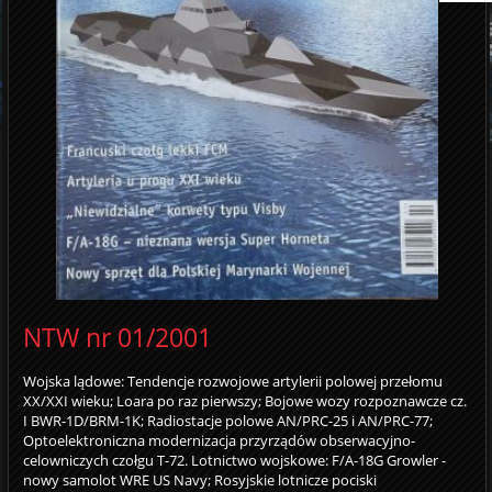
NTW nr 01/2001
Wojska lądowe: Tendencje rozwojowe artylerii polowej przełomu
XX/XXI wieku; Loara po raz pierwszy; Bojowe wozy rozpoznawcze cz.
I BWR-1D/BRM-1K; Radiostacje polowe AN/PRC-25 i AN/PRC-77;
Optoelektroniczna modernizacja przyrządów obserwacyjno-
celowniczych czołgu T-72. Lotnictwo wojskowe: F/A-18G Growler -
nowy samolot WRE US Navy; Rosyjskie lotnicze pociski