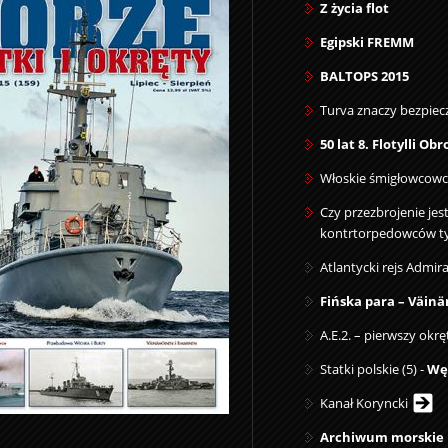
Z życia flot
Egipski FREMM
BALTOPS 2015
Turva znaczy bezpie
50 lat 8. Flotylli O
Włoskie śmigłowcow
Czy przezbrojenie jes
kontrtorpedowców t
Atlantycki rejs Admir
Fińska para
– Väinä
A.E.2. – pierwszy okr
Statki polskie (5) -
Wę
Kanał Koryncki
Archiwum morskie