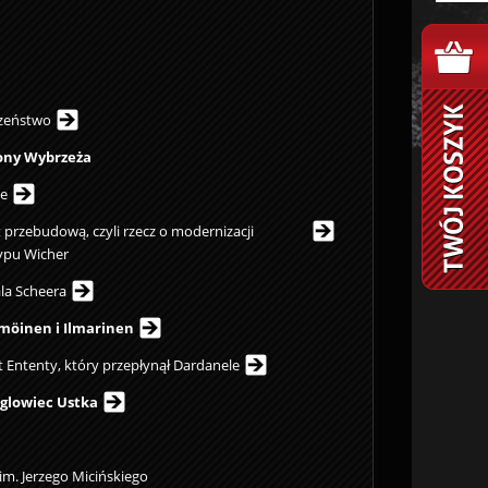
czeństwo
brony Wybrzeża
ce
t przebudową, czyli rzecz o modernizacji
ypu Wicher
ala Scheera
möinen i Ilmarinen
ęt Ententy, który przepłynął Dardanele
glowiec Ustka
im. Jerzego Micińskiego