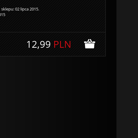
klepu: 02 lipca 2015.
015
12,99
PLN