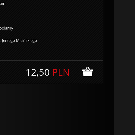
ten
 polarny
 Jerzego Micińskiego
12,50
PLN