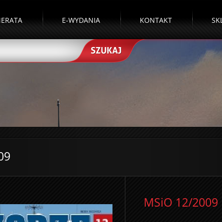
ERATA
E-WYDANIA
KONTAKT
SK
09
MSiO 12/2009