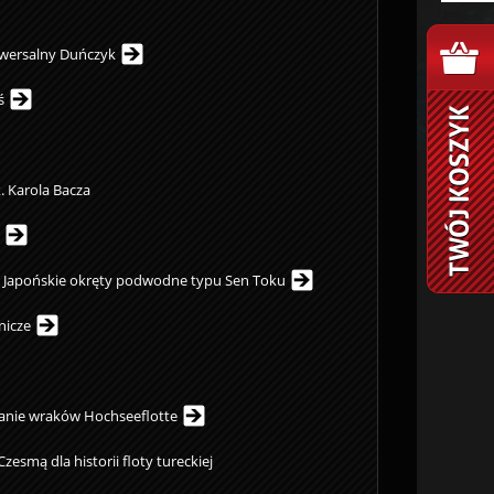
iwersalny Duńczyk
ś
. Karola Bacza
. Japońskie okręty podwodne typu Sen Toku
nicze
anie wraków Hochseeflotte
zesmą dla historii floty tureckiej