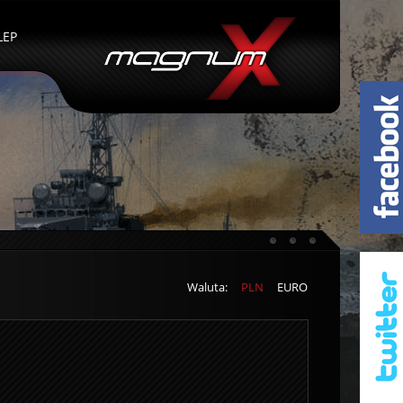
LEP
Waluta:
PLN
EURO