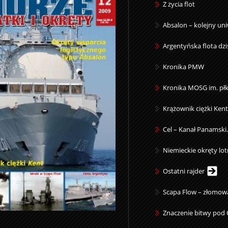
Z życia flot
Absalon – kolejny un
Argentyńska flota dzi
Kronika PMW
Kronika MOSG im. płk
Krążownik ciężki Kent
Cel – Kanał Panamski
Niemieckie okręty lot
Ostatni rajder
Scapa Flow – złomow
Znaczenie bitwy pod C