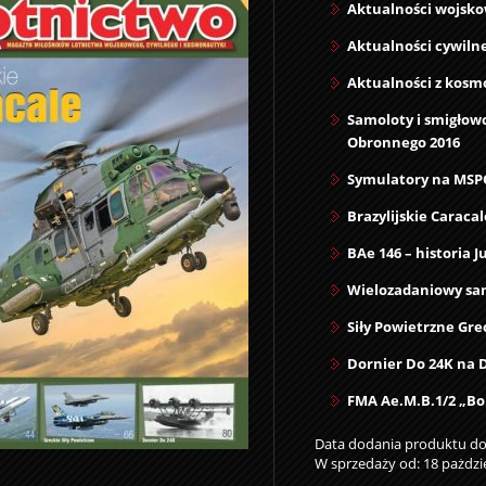
Aktualności wojsk
Aktualności cywiln
Aktualności z kosm
Samoloty i smigło
Obronnego 2016
Symulatory na MSP
Brazylijskie Caracal
BAe 146 – historia 
Wielozadaniowy samo
Siły Powietrzne Grec
Dornier Do 24K na 
FMA Ae.M.B.1/2 „B
Data dodania produktu do 
W sprzedaży od: 18 pażdzi