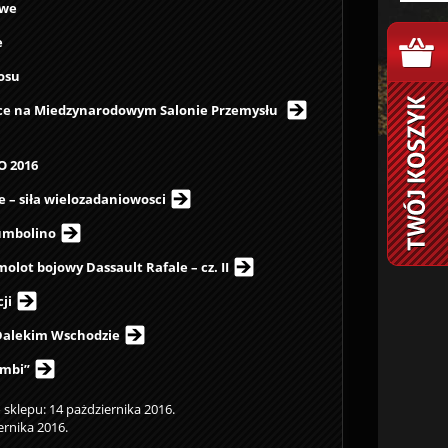
owe
e
osu
wce na Miedzynarodowym Salonie Przemysłu
O 2016
e – siła wielozadaniowosci
Jumbolino
lot bojowy Dassault Rafale – cz. II
ji
Dalekim Wschodzie
ombi”
sklepu: 14 pażdziernika 2016.
ernika 2016.