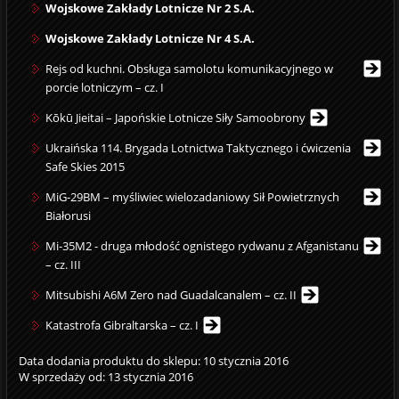
Wojskowe Zakłady Lotnicze Nr 2 S.A.
Wojskowe Zakłady Lotnicze Nr 4 S.A.
Rejs od kuchni. Obsługa samolotu komunikacyjnego w
porcie lotniczym – cz. I
Kōkū Jieitai – Japońskie Lotnicze Siły Samoobrony
Ukraińska 114. Brygada Lotnictwa Taktycznego i ćwiczenia
Safe Skies 2015
MiG-29BM – myśliwiec wielozadaniowy Sił Powietrznych
Białorusi
Mi-35M2 - druga młodość ognistego rydwanu z Afganistanu
– cz. III
Mitsubishi A6M Zero nad Guadalcanalem – cz. II
Katastrofa Gibraltarska – cz. I
Data dodania produktu do sklepu: 10 stycznia 2016
W sprzedaży od: 13 stycznia 2016