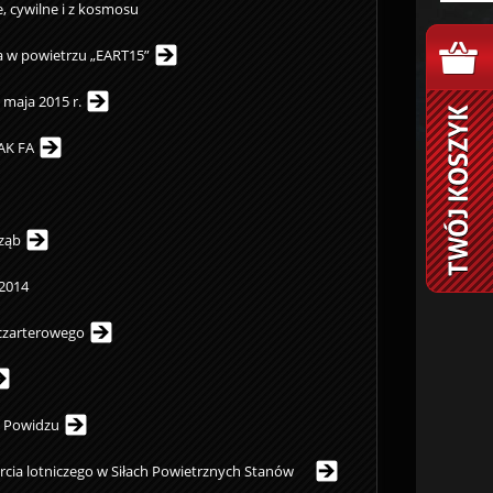
, cywilne i z kosmosu
a w powietrzu „EART15”
 maja 2015 r.
AK FA
rząb
 2014
 czarterowego
w Powidzu
rcia lotniczego w Siłach Powietrznych Stanów