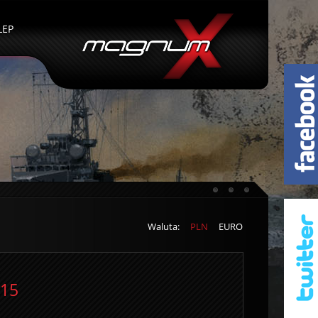
LEP
Waluta:
PLN
EURO
015