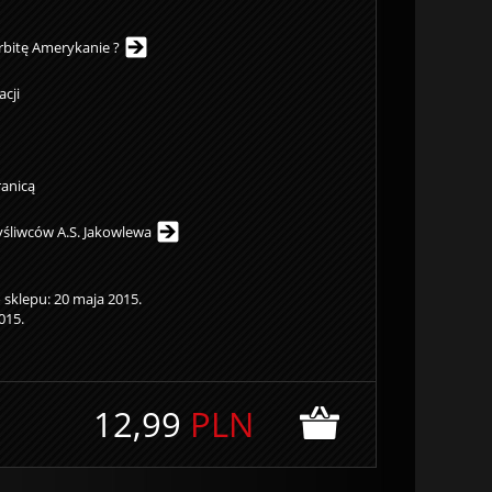
rbitę Amerykanie ?
acji
anicą
śliwców A.S. Jakowlewa
sklepu: 20 maja 2015.
015.
12,99
PLN