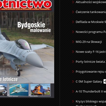
Aktualności wojskowe
Ćwiczenie tankowani
Defilada w Moskwie 9
Nowości programu P
MiG-29 na Słowacji
Nowe szaty F-16 Jast
Porty lotnicze świata
Przygotowanie rejsu
C-5M Super Galaxy
A-10 Thunderbolt II 
Kryzys bliskiego wspa