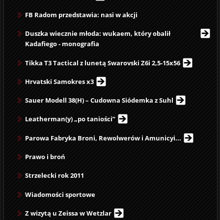
FB Radom przedstawia: nasi w akcji
Duszka wiecznie młoda: wukaem, który obalił
Kadafiego - monografia
Tikka T3 Tactical z lunetą Swarovski Z6i 2,5-15x56
Hrvatski Samokres x3
Sauer Modell 38(H) – Cudowna Siódemka z Suhl
Leatherman(y) „po taniości”
Parowa Fabryka Broni, Rewolwerów i Amunicyi...
Prawo i broń
Strzelecki rok 2011
Wiadomości sportowe
Z wizytą u Zeissa w Wetzlar