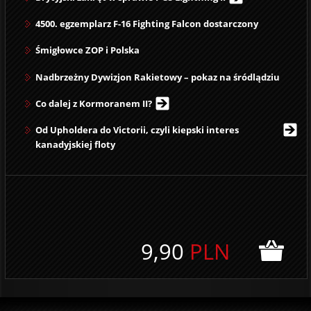
4500. egzemplarz F-16 Fighting Falcon dostarczony
Śmigłowce ZOP i Polska
Nadbrzeżny Dywizjon Rakietowy – pokaz na śródlądziu
Co dalej z Kormoranem II?
Od Upholdera do Victorii, czyli kiepski interes
kanadyjskiej floty
9,90
PLN