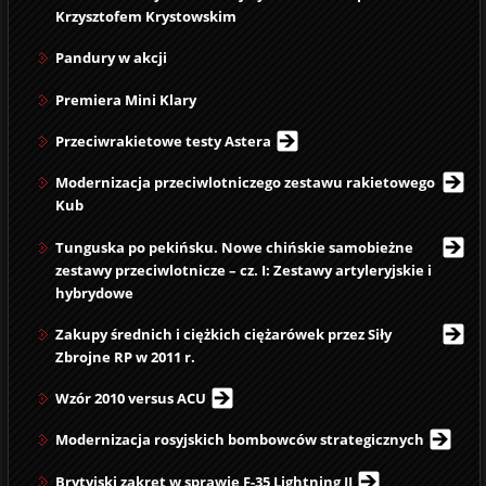
Krzysztofem Krystowskim
Pandury w akcji
Premiera Mini Klary
Przeciwrakietowe testy Astera
Modernizacja przeciwlotniczego zestawu rakietowego
Kub
Tunguska po pekińsku. Nowe chińskie samobieżne
zestawy przeciwlotnicze – cz. I: Zestawy artyleryjskie i
hybrydowe
Zakupy średnich i ciężkich ciężarówek przez Siły
Zbrojne RP w 2011 r.
Wzór 2010 versus ACU
Modernizacja rosyjskich bombowców strategicznych
Brytyjski zakręt w sprawie F-35 Lightning II