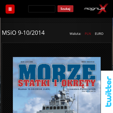
Szukaj
MSiO 9-10/2014
Waluta:
PLN
EURO