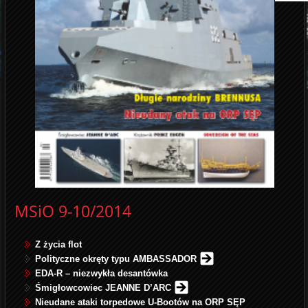
MSiO 9-10/2014
Z życia flot
Polityczne okręty typu AMBASSADOR
EDA-R – niezwykła desantówka
Śmigłowcowiec JEANNE D’ARC
Nieudane ataki torpedowe U-Bootów na ORP SĘP