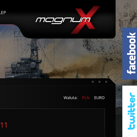
LEP
Waluta:
PLN
EURO
011