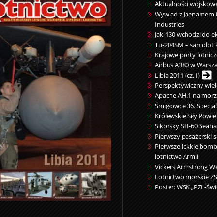
Aktualności wojskowe
Wywiad z Jaenamem 
Industries
Jak-130 wchodzi do ek
Tu-204SM – samolot 
Krajowe porty lotnicz
Airbus A380 w Warsz
Libia 2011 (cz. I)
Perspektywiczny wie
Apache AH.1 na mor
Śmigłowce 36. Specja
Królewskie Siły Powi
Sikorsky SH-60 Seah
Pierwszy pasażerski s
Pierwsze lekkie bom
lotnictwa Armii
Vickers Armstrong Well
Lotnictwo morskie Z
Poster:
WSK „PZL-Świ