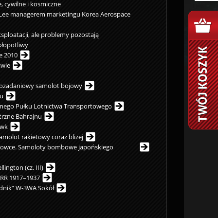
, cywilne i kosmiczne
Lee managerem marketingu Korea Aerospace
sploatacji, ale problemy pozostają
kłopotliwy
e 2010
awie
lozadaniowy samolot bojowy
zu
lnego Pułku Lotnictwa Transportowego
etrzne Bahrajnu
awk
amolot rakietowy coraz bliżej
bowce. Samoloty bombowe japońskiego
ington (cz. III)
SRR 1917–1937
dnik” W-3WA Sokół