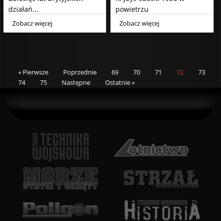
działań...
powietrzu
Zobacz więcej
Zobacz więcej
« Pierwsze
Poprzednie
69
70
71
72
73
74
75
Następne
Ostatnie »