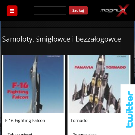
Szukaj
Samoloty, śmigłowce i bezzałogowce
F-16 Fighting Falcon
Tornado
Zobacz więcej
Zobacz więcej