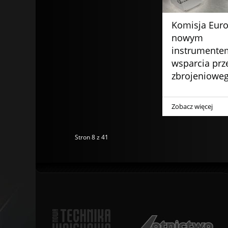
Komisja Euro
nowym
instrumente
wsparcia pr
zbrojeniowe
Zobacz więcej
Stron 8 z 41