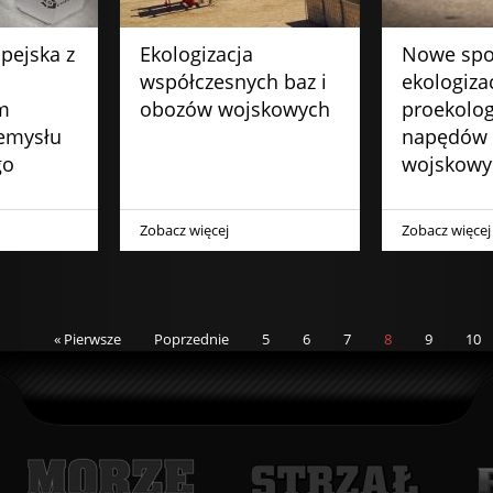
pejska z
Ekologizacja
Nowe spo
współczesnych baz i
ekologizac
m
obozów wojskowych
proekolog
zemysłu
napędów 
go
wojskowy
Zobacz więcej
Zobacz więcej
« Pierwsze
Poprzednie
5
6
7
8
9
10