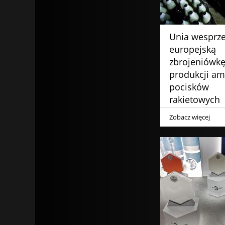
Unia wesprz
europejską
zbrojeniówkę
produkcji amu
pocisków
rakietowych
Zobacz więcej