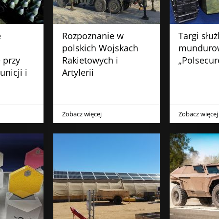
e
Rozpoznanie w
Targi służ
polskich Wojskach
munduro
 przy
Rakietowych i
„Polsecur
nicji i
Artylerii
Zobacz więcej
Zobacz więcej