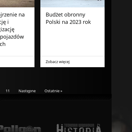
jrzenie na
Budżet obronny
ję i
Polski na 2023 rok
izację
pojazdów
ch
Zobacz więcej
11
Następne
Ostatnie »