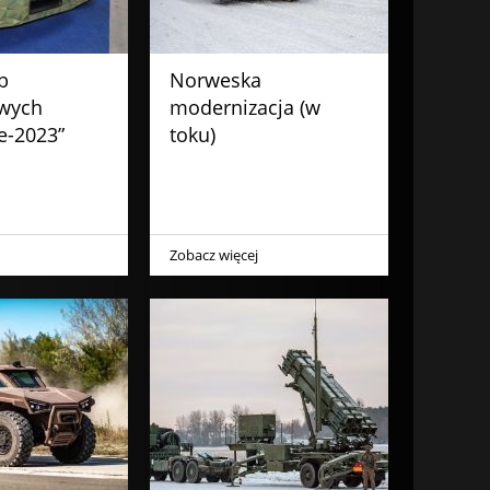
b
Norweska
wych
modernizacja (w
e-2023”
toku)
Zobacz więcej