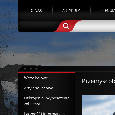
O NAS
ARTYKUŁY
PRENUM
Wozy bojowe
Przemysł o
Artyleria lądowa
Uzbrojenie i wyposażenie
żołnierza
Łączność i informatyka