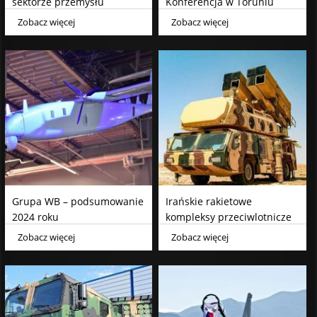
sektorze przemysłu
Konferencja w Toruniu
zbrojeniowego
Zobacz więcej
Zobacz więcej
Grupa WB – podsumowanie
Irańskie rakietowe
2024 roku
kompleksy przeciwlotnicze
krótkiego zasięgu
Zobacz więcej
Zobacz więcej