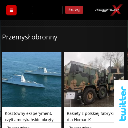
Szukaj
Przemysł obronny
Kosztowny eksperyment,
Rakiety z polskiej fabryki
czyli amerykańskie okręty
dla Homar-K
typu Zumwalt
Zobacz więcej
Zobacz więcej