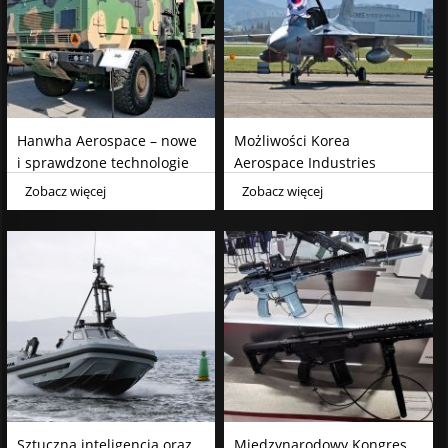
Hanwha Aerospace – nowe
Możliwości Korea
i sprawdzone technologie
Aerospace Industries
dla artylerii wojsk lądowych
Zobacz więcej
Zobacz więcej
Sztuczna inteligencja oraz
Międzynarodowy Kongres