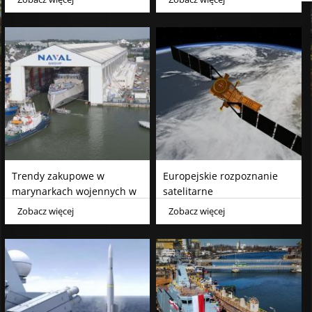
Trendy zakupowe w
Europejskie rozpoznanie
marynarkach wojennych w
satelitarne
Europie, czyli jakie okręty są
Zobacz więcej
Zobacz więcej
obecnie na topie?