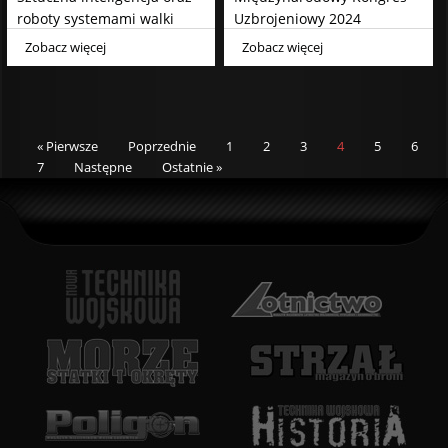
roboty systemami walki
Uzbrojeniowy 2024
kolejnej generacji w
Zobacz więcej
Zobacz więcej
Wielkiej Brytanii
« Pierwsze
Poprzednie
1
2
3
4
5
6
7
Następne
Ostatnie »