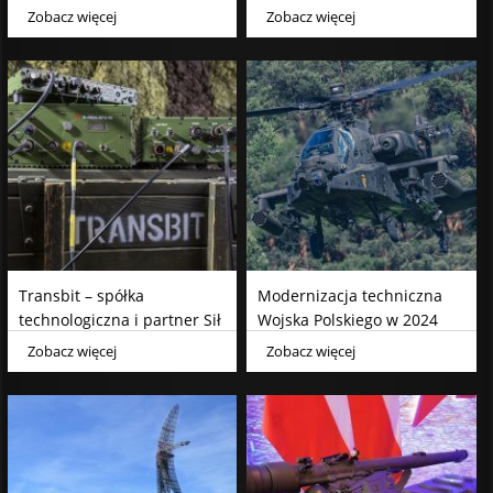
sektora obronnego
Zobacz więcej
Zobacz więcej
Transbit – spółka
Modernizacja techniczna
technologiczna i partner Sił
Wojska Polskiego w 2024
Zbrojnych RP
roku
Zobacz więcej
Zobacz więcej