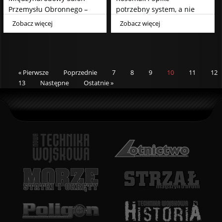
Przemysłu Obronnego –
potrzebny system, a nie
Kielce 2020
tylko zestaw
Zobacz więcej
Zobacz więcej
« Pierwsze
Poprzednie
7
8
9
10
11
12
13
Następne
Ostatnie »