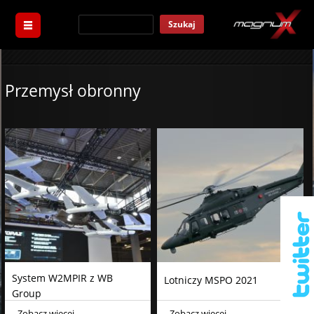
Szukaj
Przemysł obronny
System W2MPIR z WB
Lotniczy MSPO 2021
Group
Zobacz więcej
Zobacz więcej