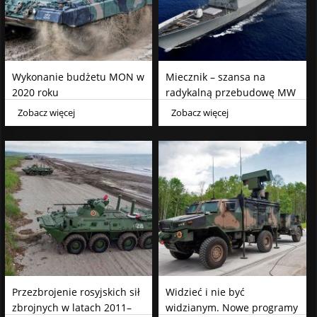
Wykonanie budżetu MON w
Miecznik – szansa na
2020 roku
radykalną przebudowę MW
RP czy przepis na „piękną
Zobacz więcej
Zobacz więcej
katastrofę”?
Przezbrojenie rosyjskich sił
Widzieć i nie być
zbrojnych w latach 2011–
widzianym. Nowe programy