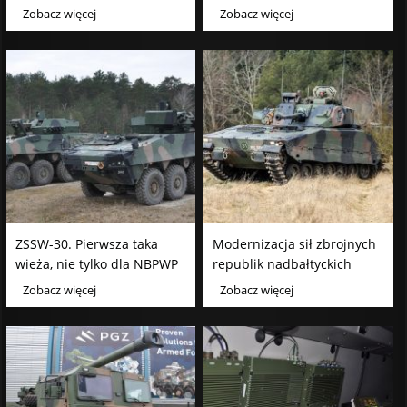
2020
radarowe
Zobacz więcej
Zobacz więcej
ZSSW-30. Pierwsza taka
Modernizacja sił zbrojnych
wieża, nie tylko dla NBPWP
republik nadbałtyckich
Borsuk
Zobacz więcej
Zobacz więcej