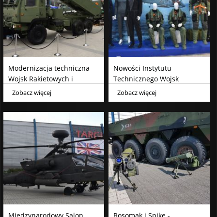
Modernizacja techniczna
Nowości Instytutu
Wojsk Rakietowych i
Technicznego Wojsk
Artylerii
Lotniczych
Zobacz więcej
Zobacz więcej
Międzynarodowy Salon
Rosomak i Spike -