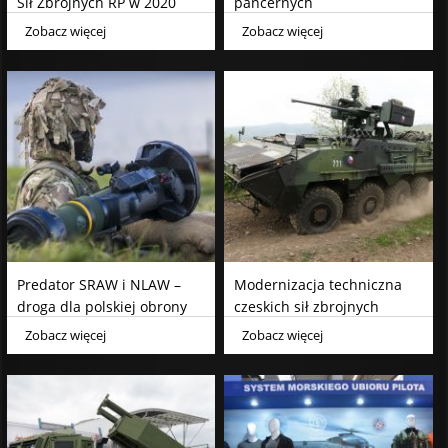
Sił Zbrojnych RP w 2020
pancernych
roku
Zobacz więcej
Zobacz więcej
Predator SRAW i NLAW –
Modernizacja techniczna
droga dla polskiej obrony
czeskich sił zbrojnych
przeciwpancernej?
Zobacz więcej
Zobacz więcej