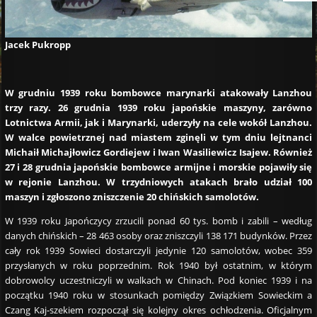
Jacek Pukropp
W grudniu 1939 roku bombowce marynarki atakowały Lanzhou
trzy razy. 26 grudnia 1939 roku japońskie maszyny, zarówno
Lotnictwa Armii, jak i Marynarki, uderzyły na cele wokół Lanzhou.
W walce powietrznej nad miastem zginęli w tym dniu lejtnanci
Michaił Michajłowicz Gordiejew i Iwan Wasiliewicz Isajew. Również
27 i 28 grudnia japońskie bombowce armijne i morskie pojawiły się
w rejonie Lanzhou. W trzydniowych atakach brało udział 100
maszyn i zgłoszono zniszczenie 20 chińskich samolotów.
W 1939 roku Japończycy zrzucili ponad 60 tys. bomb i zabili – według
danych chińskich – 28 463 osoby oraz zniszczyli 138 171 budynków. Przez
cały rok 1939 Sowieci dostarczyli jedynie 120 samolotów, wobec 359
przysłanych w roku poprzednim. Rok 1940 był ostatnim, w którym
dobrowolcy uczestniczyli w walkach w Chinach. Pod koniec 1939 i na
początku 1940 roku w stosunkach pomiędzy Związkiem Sowieckim a
Czang Kaj-szekiem rozpoczął się kolejny okres ochłodzenia. Oficjalnym