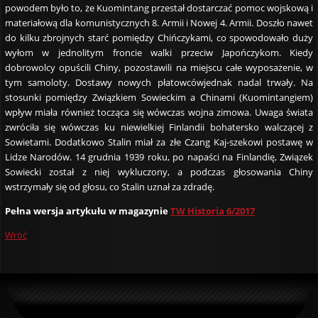
powodem było to, że Kuomintang przestał dostarczać pomoc wojskową i
materiałową dla komunistycznych 8. Armii i Nowej 4. Armii. Doszło nawet
do kilku zbrojnych starć pomiędzy Chińczykami, co spowodowało duży
wyłom w jednolitym froncie walki przeciw Japończykom. Kiedy
dobrowolcy opuścili Chiny, pozostawili na miejscu całe wyposażenie, w
tym samoloty. Dostawy nowych płatowcówjednak nadal trwały. Na
stosunki pomiędzy Związkiem Sowieckim a Chinami (Kuomintangiem)
wpływ miała również tocząca się wówczas wojna zimowa. Uwaga świata
zwróciła się wówczas ku niewielkiej Finlandii bohatersko walczącej z
Sowietami. Dodatkowo Stalin miał za złe Czang Kaj-szekowi postawę w
Lidze Narodów. 14 grudnia 1939 roku, po napaści na Finlandię, Związek
Sowiecki został z niej wykluczony, a podczas głosowania Chiny
wstrzymały się od głosu, co Stalin uznał za zdradę.
Pełna wersja artykułu w magazynie
TW Historia 6/2017
Wróć