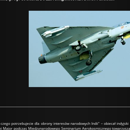
ego potrzebujecie dla obrony interesów narodowych Indii" – obiecał indyjski m
mi Major podczas Międzynarodowego Seminarium Aerokosmicznego towarzysząceg