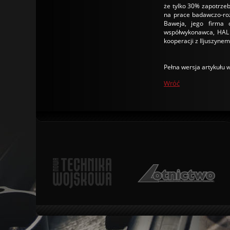
że tylko 30% zapotrze
na prace badawczo-roz
Baweja, jego firma 
współwykonawca, HAL 
kooperacji z Iljuszyne
Pełna wersja artykułu
Wróć