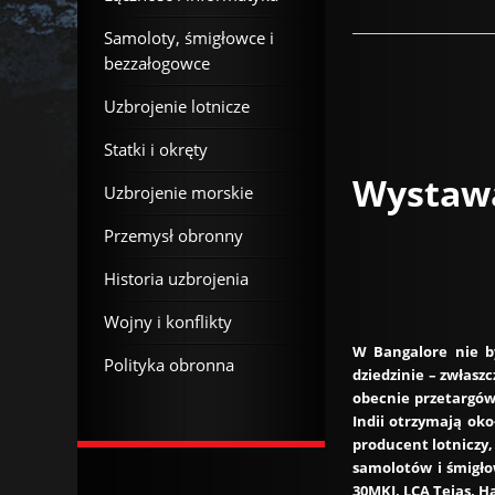
Samoloty, śmigłowce i
bezzałogowce
Uzbrojenie lotnicze
Statki i okręty
Wystawa
Uzbrojenie morskie
Przemysł obronny
Historia uzbrojenia
Wojny i konflikty
W Bangalore nie b
Polityka obronna
dziedzinie – zwłasz
obecnie przetargów 
Indii otrzymają oko
producent lotniczy,
samolotów i śmigło
30MKI, LCA Tejas, Ha