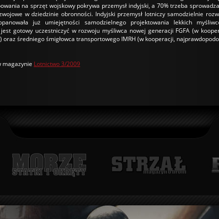
bowania na sprzęt wojskowy pokrywa przemysł indyjski, a 70% trzeba sprowadzać
wojowe w dziedzinie obronności. Indyjski przemysł lotniczy samodzielnie rozw
opanowała już umiejętności samodzielnego projektowania lekkich myśliw
jest gotowy uczestniczyć w rozwoju myśliwca nowej generacji FGFA (w koope
m) oraz średniego śmigłowca transportowego IMRH (w kooperacji, najprawdopodo
 w magazynie
Lotnictwo 3/2009