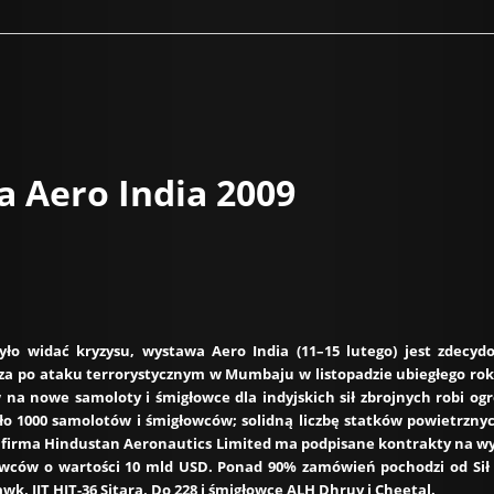
 Aero India 2009
yło widać kryzysu, wystawa Aero India (11–15 lutego) jest zdecy
cza po ataku terrorystycznym w Mumbaju w listopadzie ubiegłego roku 
na nowe samoloty i śmigłowce dla indyjskich sił zbrojnych robi ogr
ło 1000 samolotów i śmigłowców; solidną liczbę statków powietrznyc
 firma Hindustan Aeronautics Limited ma podpisane kontrakty na wyp
wców o wartości 10 mld USD. Ponad 90% zamówień pochodzi od Sił Z
wk, IJT HJT-36 Sitara, Do 228 i śmigłowce ALH Dhruv i Cheetal.