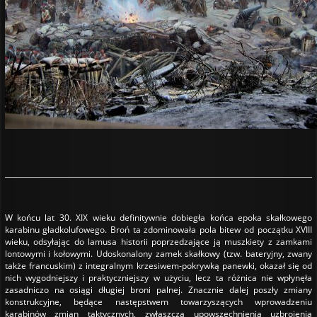
W końcu lat 30. XIX wieku definitywnie dobiegła końca epoka skałkowego
karabinu gładkolufowego. Broń ta zdominowała pola bitew od początku XVIII
wieku, odsyłając do lamusa historii poprzedzające ją muszkiety z zamkami
lontowymi i kołowymi. Udoskonalony zamek skałkowy (tzw. bateryjny, zwany
także francuskim) z integralnym krzesiwem-pokrywką panewki, okazał się od
nich wygodniejszy i praktyczniejszy w użyciu, lecz ta różnica nie wpłynęła
zasadniczo na osiągi długiej broni palnej. Znacznie dalej poszły zmiany
konstrukcyjne, będące następstwem towarzyszących wprowadzeniu
karabinów zmian taktycznych, zwłaszcza upowszechnienia uzbrojenia