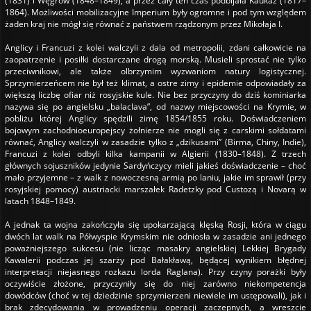
(1831) i Węgrów (1848–1849), a przez cały ten czas podbijała Kaukaz (1817–
1864). Możliwości mobilizacyjne Imperium były ogromne i pod tym względem
żaden kraj nie mógł się równać z państwem rządzonym przez Mikołaja I.
Anglicy i Francuzi z kolei walczyli z dala od metropolii, zdani całkowicie na
zaopatrzenie i posiłki dostarczane drogą morską. Musieli sprostać nie tylko
przeciwnikowi, ale także olbrzymim wyzwaniom natury logistycznej.
Sprzymierzeńcem nie był też klimat, a ostre zimy i epidemie odpowiadały za
większą liczbę ofiar niż rosyjskie kule. Nie bez przyczyny do dziś kominiarka
nazywa się po angielsku „balaclava”, od nazwy miejscowości na Krymie, w
pobliżu której Anglicy spędzili zimę 1854/1855 roku. Doświadczeniem
bojowym zachodnioeuropejscy żołnierze nie mogli się z carskimi sołdatami
równać, Anglicy walczyli w zasadzie tylko z „dzikusami” (Birma, Chiny, Indie),
Francuzi z kolei odbyli kilka kampanii w Algierii (1830–1848). Z trzech
głównych sojuszników jedynie Sardyńczycy mieli jakieś doświadczenie – choć
mało przyjemne – z walk z nowoczesną armią po laniu, jakie im sprawił (przy
rosyjskiej pomocy) austriacki marszałek Radetzky pod Custozą i Novarą w
latach 1848–1849.
A jednak ta wojna zakończyła się upokarzającą klęską Rosji, która w ciągu
dwóch lat walk na Półwyspie Krymskim nie odniosła w zasadzie ani jednego
poważniejszego sukcesu (nie licząc masakry angielskiej Lekkiej Brygady
Kawalerii podczas jej szarży pod Bałakławą, będącej wynikiem błędnej
interpretacji niejasnego rozkazu lorda Raglana). Przy czyny porażki były
oczywiście złożone, przyczyniły się do niej zarówno niekompetencja
dowódców (choć w tej dziedzinie sprzymierzeni niewiele im ustępowali), jak i
brak zdecydowania w prowadzeniu operacji zaczepnych, a wreszcie