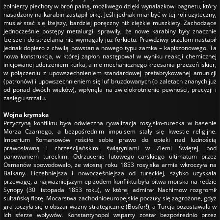
żołnierzy piechoty w broń palną, możliwego dzięki wynalazkowi bagnetu, który
nasadzony na karabin zastąpił pikę. Jeśli jednak miał być w tej roli użyteczny,
musiał stać się lżejszy, bardziej poręczny niż ciężkie muszkiety. Zachodzące
jednocześnie postępy metalurgii sprawiły, że nowe karabiny były znacznie
lżejsze i do strzelania nie wymagały już forkietu. Prawdziwy przełom nastąpił
jednak dopiero z chwilą powstania nowego typu zamka – kapiszonowego. Ta
nowa konstrukcja, w której zapłon następował w wyniku reakcji chemicznej
inicjowanej uderzeniem kurka, a nie mechanicznego krzesania przezeń iskier,
w połączeniu z upowszechnieniem standardowej prefabrykowanej amunicji
(patronów) i upowszechnieniem się luf bruzdowanych (o zaletach znanych już
od ponad dwóch wieków), wpłynęła na zwielokrotnienie pewności, precyzji i
zasięgu strzału.
Wojna krymska
Przyczyną konfliktu była odwieczna rywalizacja rosyjsko-turecka w basenie
Morza Czarnego, a bezpośrednim impulsem stały się kwestie religijne.
Imperium Romanowów rościło sobie prawo do opieki nad ludnością
prawosławną i chrześcijańskimi świątyniami w Ziemi Świętej, pod
panowaniem tureckim. Odrzucenie lutowego carskiego ultimatum przez
Osmanów spowodowało, że wiosną roku 1853 rosyjska armia wkroczyła na
Bałkany. Liczebniejsza i nowocześniejsza od tureckiej, szybko uzyskała
przewagę, a najważniejszym epizodem konfliktu była bitwa morska na redzie
Synopy (30 listopada 1853 roku), w której admirał Nachimow rozgromił
sułtańską flotę. Mocarstwa zachodnioeuropejskie poczuły się zagrożone, gdyż
gra toczyła się o obszar ważny strategicznie (Bosfor!), a Turcja pozostawała w
ich sferze wpływów. Konstantynopol wsparty został bezpośrednio przez