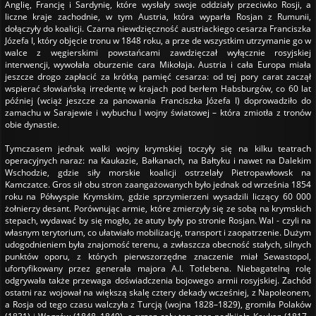
Anglię, Francję i Sardynię, które wysłały swoje oddziały przeciwko Rosji, a
liczne kraje zachodnie, w tym Austria, która wyparła Rosjan z Rumunii,
dołączyły do koalicji. Czarna niewdzięczność austriackiego cesarza Franciszka
Józefa I, który objęcie tronu w 1848 roku, a prze de wszystkim utrzymanie go w
walce z węgierskimi powstańcami zawdzięczał wyłącznie rosyjskiej
interwencji, wywołała oburzenie cara Mikołaja. Austria i cała Europa miała
jeszcze drogo zapłacić za krótką pamięć cesarza: od tej pory carat zaczął
wspierać słowiańską irredentę w krajach pod berłem Habsburgów, co 60 lat
później (wciąż jeszcze za panowania Franciszka Józefa I) doprowadziło do
zamachu w Sarajewie i wybuchu I wojny światowej – która zmiotła z tronów
obie dynastie.
Tymczasem jednak walki wojny krymskiej toczyły się na kilku teatrach
operacyjnych naraz: na Kaukazie, Bałkanach, na Bałtyku i nawet na Dalekim
Wschodzie, gdzie siły morskie koalicji ostrzelały Pietropawłowsk na
Kamczatce. Gros sił obu stron zaangażowanych było jednak od września 1854
roku na Półwyspie Krymskim, gdzie sprzymierzeni wysadzili liczący 60 000
żołnierzy desant. Porównując armie, które zmierzyły się ze sobą na krymskich
stepach, wydawać by się mogło, że atuty były po stronie Rosjan. Wal - czyli na
własnym terytorium, co ułatwiało mobilizację, transport i zaopatrzenie. Dużym
udogodnieniem była znajomość terenu, a zwłaszcza obecność stałych, silnych
punktów oporu, z których pierwszorzędne znaczenie miał Sewastopol,
ufortyfikowany przez generała majora A.I. Totlebena. Niebagatelną rolę
odgrywała także przewaga doświadczenia bojowego armii rosyjskiej. Zachód
ostatni raz wojował na większą skalę cztery dekady wcześniej, z Napoleonem,
a Rosja od tego czasu walczyła z Turcją (wojna 1828–1829), gromiła Polaków