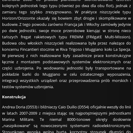
kolejnych jednostek tego typu (również po dwa dla obu flot), jednak z
zamiaru tego szybko zrezygnowano. W praktyce niszczyciele typu
Horizon/Orizzonte okazały się bowiem zbyt drogie i skomplikowane w
budowie. Z tego powodu zarówno Francja jak i Włochy zamówiły jedynie
po dwie jednostki, swoje moce przerobowe kierując w stronę nieco
tańszych fregat rakietowych typu FREMM (FRégatE Multi-Mission).
Budowa obu włoskich niszczycieli realizowana była przez należące do
koncernu Fincantieri stocznie w Riva Trigoso i Muggiano koło La Specja.
W pierwszej z nich realizowane były zasadnicze prace konstrukcyjne
łącznie z montażem podstawowych systemów elektronicznych oraz
części uzbrojenia. Po wodowaniu jednostki były transportowane na
pokładzie barki do Muggiano w celu ostatecznego wyposażenia,
integracji wszystkich urządzeń oraz przeprowadzenia prób morskich i
testów systemów uzbrojenia.
Konstrukcja
Andrea Doria (D553) i bliźniaczy Caio Duilio (D554) oficjalnie weszły do linii
w latach 2007-2009 z miejsca stając się najpotężniejszymi jednostkami
Marina Militare. Te niemal 8000-tonowe okręty dosłownie
„naszpikowane” są nowoczesnymi systemami radioelektronicznymi.
Stosunkowo wysoka wolna burta, korzystny stosunek długości do