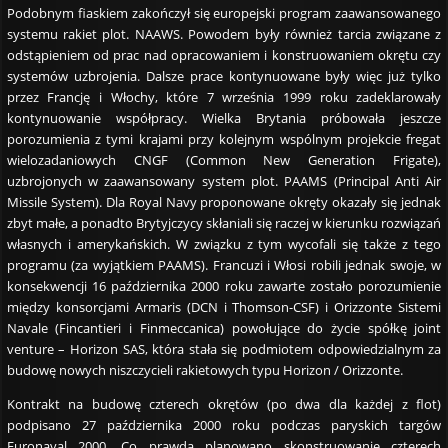
Podobnym fiaskiem zakończył się europejski program zaawansowanego
systemu rakiet plot. NAAWS. Powodem były również tarcia związane z
odstąpieniem od prac nad opracowaniem i konstruowaniem okrętu czy
systemów uzbrojenia. Dalsze prace kontynuowane były więc już tylko
przez Francję i Włochy, które 7 września 1999 roku zadeklarowały
kontynuowanie współpracy. Wielka Brytania próbowała jeszcze
porozumienia z tymi krajami przy kolejnym wspólnym projekcie fregat
wielozadaniowych CNGF (Common New Generation Frigate),
uzbrojonych w zaawansowany system plot. PAAMS (Principal Anti Air
Missile System). Dla Royal Navy proponowane okręty okazały się jednak
zbyt małe, a ponadto Brytyjczycy skłaniali się raczej w kierunku rozwiązań
własnych i amerykańskich. W związku z tym wycofali się także z tego
programu (za wyjątkiem PAAMS). Francuzi i Włosi robili jednak swoje, w
konsekwencji 16 października 2000 roku zawarte zostało porozumienie
między konsorcjami Armaris (DCN i Thomson-CSF) i Orizzonte Sistemi
Navale (Fincantieri i Finmeccanica) powołujące do życie spółkę joint
venture – Horizon SAS, która stała się podmiotem odpowiedzialnym za
budowę nowych niszczycieli rakietowych typu Horizon / Orizzonte.
Kontrakt na budowę czterech okrętów (po dwa dla każdej z flot)
podpisano 27 października 2000 roku podczas paryskich targów
Euronaval 2000. Co prawda planowano skonstruowanie czterech