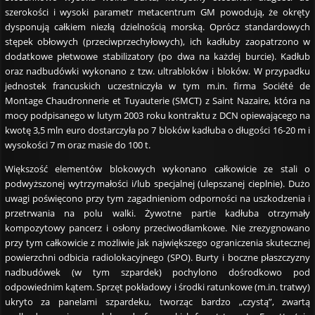
szerokości i wysoki parametr metacentrum GM powodują, że okręty
dysponują całkiem niezłą dzielnością morską. Oprócz standardowych
stępek obłowych (przeciwprzechyłowych), ich kadłuby zaopatrzono w
dodatkowe płetwowe stabilizatory (po dwa na każdej burcie). Kadłub
oraz nadbudówki wykonano z tzw. ultrabloków i bloków. W przypadku
jednostek francuskich uczestniczyła w tym m.in. firma Société de
Montage Chaudronnerie et Tuyauterie (SMCT) z Saint Nazaire, która na
mocy podpisanego w lutym 2003 roku kontraktu z DCN opiewającego na
kwotę 3,5 mln euro dostarczyła po 7 bloków kadłuba o długości 16-20 m i
wysokości 7 m oraz masie do 100 t.
Większość elementów blokowych wykonano całkowicie ze stali o
podwyższonej wytrzymałości i/lub specjalnej (ulepszanej cieplnie). Dużo
uwagi poświęcono przy tym zagadnieniom odporności na uszkodzenia i
przetrwania na polu walki. Żywotne partie kadłuba otrzymały
kompozytowy pancerz i osłony przeciwodłamkowe. Nie zrezygnowano
przy tym całkowicie z możliwie jak największego ograniczenia skutecznej
powierzchni odbicia radiolokacyjnego (SPO). Burty i boczne płaszczyzny
nadbudówek (w tym szpardek) pochylono dośrodkowo pod
odpowiednim kątem. Sprzęt pokładowy i środki ratunkowe (m.in. tratwy)
ukryto za panelami szpardeku, tworząc bardzo „czystą”, zwartą