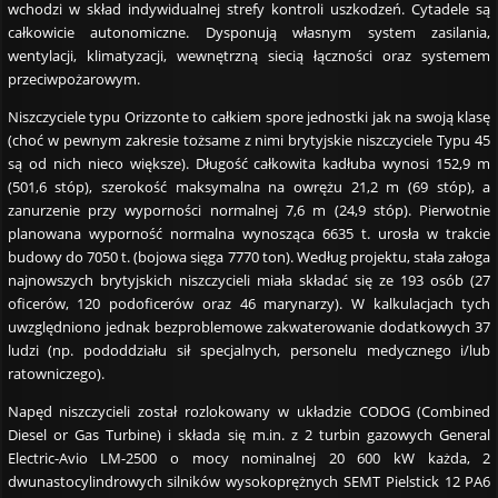
wchodzi w skład indywidualnej strefy kontroli uszkodzeń. Cytadele są
całkowicie autonomiczne. Dysponują własnym system zasilania,
wentylacji, klimatyzacji, wewnętrzną siecią łączności oraz systemem
przeciwpożarowym.
Niszczyciele typu Orizzonte to całkiem spore jednostki jak na swoją klasę
(choć w pewnym zakresie tożsame z nimi brytyjskie niszczyciele Typu 45
są od nich nieco większe). Długość całkowita kadłuba wynosi 152,9 m
(501,6 stóp), szerokość maksymalna na owrężu 21,2 m (69 stóp), a
zanurzenie przy wyporności normalnej 7,6 m (24,9 stóp). Pierwotnie
planowana wyporność normalna wynosząca 6635 t. urosła w trakcie
budowy do 7050 t. (bojowa sięga 7770 ton). Według projektu, stała załoga
najnowszych brytyjskich niszczycieli miała składać się ze 193 osób (27
oficerów, 120 podoficerów oraz 46 marynarzy). W kalkulacjach tych
uwzględniono jednak bezproblemowe zakwaterowanie dodatkowych 37
ludzi (np. pododdziału sił specjalnych, personelu medycznego i/lub
ratowniczego).
Napęd niszczycieli został rozlokowany w układzie CODOG (Combined
Diesel or Gas Turbine) i składa się m.in. z 2 turbin gazowych General
Electric-Avio LM-2500 o mocy nominalnej 20 600 kW każda, 2
dwunastocylindrowych silników wysokoprężnych SEMT Pielstick 12 PA6