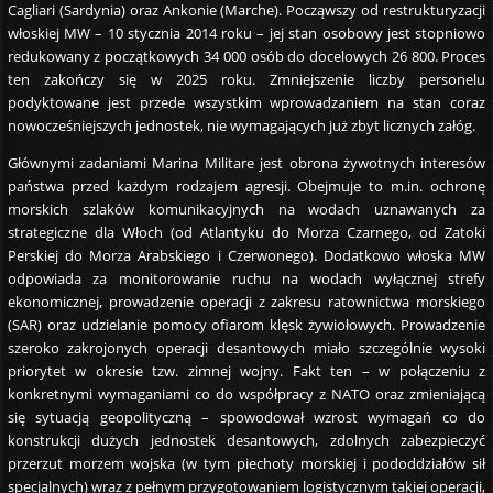
Cagliari (Sardynia) oraz Ankonie (Marche). Począwszy od restrukturyzacji
włoskiej MW – 10 stycznia 2014 roku – jej stan osobowy jest stopniowo
redukowany z początkowych 34 000 osób do docelowych 26 800. Proces
ten zakończy się w 2025 roku. Zmniejszenie liczby personelu
podyktowane jest przede wszystkim wprowadzaniem na stan coraz
nowocześniejszych jednostek, nie wymagających już zbyt licznych załóg.
Głównymi zadaniami Marina Militare jest obrona żywotnych interesów
państwa przed każdym rodzajem agresji. Obejmuje to m.in. ochronę
morskich szlaków komunikacyjnych na wodach uznawanych za
strategiczne dla Włoch (od Atlantyku do Morza Czarnego, od Zatoki
Perskiej do Morza Arabskiego i Czerwonego). Dodatkowo włoska MW
odpowiada za monitorowanie ruchu na wodach wyłącznej strefy
ekonomicznej, prowadzenie operacji z zakresu ratownictwa morskiego
(SAR) oraz udzielanie pomocy ofiarom klęsk żywiołowych. Prowadzenie
szeroko zakrojonych operacji desantowych miało szczególnie wysoki
priorytet w okresie tzw. zimnej wojny. Fakt ten – w połączeniu z
konkretnymi wymaganiami co do współpracy z NATO oraz zmieniającą
się sytuacją geopolityczną – spowodował wzrost wymagań co do
konstrukcji dużych jednostek desantowych, zdolnych zabezpieczyć
przerzut morzem wojska (w tym piechoty morskiej i pododdziałów sił
specjalnych) wraz z pełnym przygotowaniem logistycznym takiej operacji,