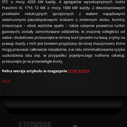
STC o mocy 4320 kW każdy, 4 agregatów wysokoprężnych Isotta
Fraschini VL 1716 T2 ME o mocy 1600 kW każdy, 2 dwustopniowych
przekładni redukcyjnych sprzężonych z wałami napędowymi
zwieńczonymi pięciołopatowymi śrubami o zmiennym skoku. Kominy
(mieszczące – obok wylotów spalin – także czerpnie powietrza turbin
gazowych) zostały zamontowane oddzielnie, w znacznej odległości od
siebie i dodatkowo przesunięte w stronę burt (przedni na lewą, a tylny na
prawą). Każdy z nich jest bowiem przypisany do innej maszynowni, które
mogą pracować całkowicie niezależnie, a w celu zminimalizowania ryzyka
uszkodzenia obu (np. w przypadku pojedynczego trafienia rakietą),
przesunięto je na przeciwległe burty.
Pełna wersja artykułu w magazynie
NTW 9/2018
Wróć