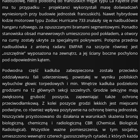
nadbudowę, nieco podobną do francuskich fregat typu La Fayette (nie
ma tu przypadku – projektanci wykorzystali masę doświadczeń
wyniesionych przy budowie jednostek francuskich). Nawet hybrydowe
łodzie motorowe typu Zodiac Hurricane 733 znalazły się w nadbudówce
hangaru rufowego, za opuszczanymi bramami segmentowymi. Ponadto
stanowiska obsad manewrowych umieszczono pod pokładem, a otwory
na cumy zostały ukryte za specjalnymi pokrywami. Potężna przednia
nadbudówka z anteną radaru EMPAR na szczycie również jest
„oszczędnie” wyposażona na zewnątrz, a jej ściany boczne pochylono
pod odpowiednim kątem.
Podwodna część kadłuba zabezpieczona została przeciwko
oddziaływaniu fali uderzeniowej, powstałej w wyniku pobliskich
wybuchów głowic torpedowych i min. Wnętrze kadłuba podzielono
grodziami na 12 głównych sekcji szczelnych. Grodzie sekcyjne mają
zwiększoną grubość poszycia, zapewniając także ochronę
przeciwodłamkową. Z kolei poszycie grodzi lekkich jest miejscami
podwójne, co również wpływa pozytywnie na ochronę bierną jednostek.
Niszczyciele przystosowano do działania w warunkach skażenia bronią
biologiczną, chemiczną i radiologiczną CBR (Chemical, Biological,
Radiological). Wszystkie ważne pomieszczenia, w tym socjalne,
umieszczono wewnątrz czterech gazoszczelnych cytadel, z których każda