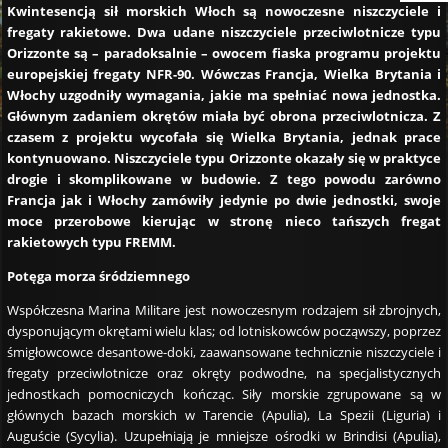
Kwintesencją sił morskich Włoch są nowoczesne niszczyciele i
fregaty rakietowe. Dwa udane niszczyciele przeciwlotnicze typu
Orizzonte są – paradoksalnie – owocem fiaska programu projektu
europejskiej fregaty NFR-90. Wówczas Francja, Wielka Brytania i
Włochy uzgodniły wymagania, jakie ma spełniać nowa jednostka.
Głównym zadaniem okrętów miała być obrona przeciwlotnicza. Z
czasem z projektu wycofała się Wielka Brytania, jednak prace
kontynuowano. Niszczyciele typu Orizzonte okazały się w praktyce
drogie i skomplikowane w budowie. Z tego powodu zarówno
Francja jak i Włochy zamówiły jedynie po dwie jednostki, swoje
moce przerobowe kierując w stronę nieco tańszych fregat
rakietowych typu FREMM.
Potęga morza śródziemnego
Współczesna Marina Militare jest nowoczesnym rodzajem sił zbrojnych,
dysponującym okrętami wielu klas; od lotniskowców począwszy, poprzez
śmigłowcowce desantowe-doki, zaawansowane technicznie niszczyciele i
fregaty przeciwlotnicze oraz okręty podwodne, na specjalistycznych
jednostkach pomocniczych kończąc. Siły morskie zgrupowane są w
głównych bazach morskich w Tarencie (Apulia), La Spezii (Liguria) i
Auguście (Sycylia). Uzupełniają je mniejsze ośrodki w Brindisi (Apulia),