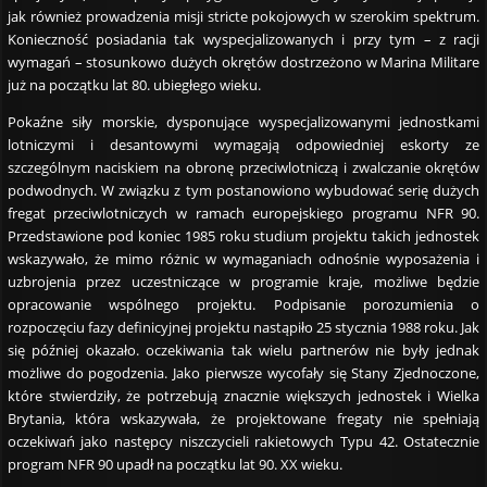
jak również prowadzenia misji stricte pokojowych w szerokim spektrum.
Konieczność posiadania tak wyspecjalizowanych i przy tym – z racji
wymagań – stosunkowo dużych okrętów dostrzeżono w Marina Militare
już na początku lat 80. ubiegłego wieku.
Pokaźne siły morskie, dysponujące wyspecjalizowanymi jednostkami
lotniczymi i desantowymi wymagają odpowiedniej eskorty ze
szczególnym naciskiem na obronę przeciwlotniczą i zwalczanie okrętów
podwodnych. W związku z tym postanowiono wybudować serię dużych
fregat przeciwlotniczych w ramach europejskiego programu NFR 90.
Przedstawione pod koniec 1985 roku studium projektu takich jednostek
wskazywało, że mimo różnic w wymaganiach odnośnie wyposażenia i
uzbrojenia przez uczestniczące w programie kraje, możliwe będzie
opracowanie wspólnego projektu. Podpisanie porozumienia o
rozpoczęciu fazy definicyjnej projektu nastąpiło 25 stycznia 1988 roku. Jak
się później okazało. oczekiwania tak wielu partnerów nie były jednak
możliwe do pogodzenia. Jako pierwsze wycofały się Stany Zjednoczone,
które stwierdziły, że potrzebują znacznie większych jednostek i Wielka
Brytania, która wskazywała, że projektowane fregaty nie spełniają
oczekiwań jako następcy niszczycieli rakietowych Typu 42. Ostatecznie
program NFR 90 upadł na początku lat 90. XX wieku.