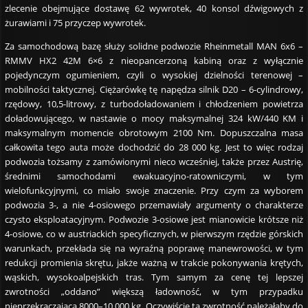
zlecenie obejmujące dostawę 62 wywrotek, 40 konsol dźwigowych z
żurawiami i 75 przyczep wywrotek.
Za samochodową bazę służy solidne podwozie Rheinmetall MAN 6x6 –
RMMV HX2 42M 6×6 z nieopancerzoną kabiną oraz z wyłącznie
pojedynczym ogumieniem, czyli o wysokiej dzielności terenowej –
mobilności taktycznej. Ciężarówkę tę napędza silnik D20 – 6-cylindrowy,
rzędowy, 10,5-litrowy, z turbodoładowaniem i chłodzeniem powietrza
doładowującego, w nastawie o mocy maksymalnej 324 kW/440 KM i
maksymalnym momencie obrotowym 2100 Nm. Dopuszczalna masa
całkowita tego auta może dochodzić do 28 000 kg. Jest to więc rodzaj
podwozia tożsamy z zamówionymi nieco wcześniej, także przez Austrię,
średnimi samochodami ewakuacyjno-ratowniczymi, w tym
wielofunkcyjnymi, co miało swoje znaczenie. Przy czym za wyborem
podwozia 3-, a nie 4-osiowego przemawiały argumenty o charakterze
czysto eksploatacyjnym. Podwozie 3-osiowe jest mianowicie krótsze niż
4-osiowe, co w austriackich specyficznych, w pierwszym rzędzie górskich
warunkach, przekłada się na wyraźną poprawę manewrowości, w tym
redukcji promienia skrętu, jakże ważną w trakcie pokonywania krętych,
wąskich, wysokoalpejskich tras. Tym samym za cenę tej lepszej
zwrotności „oddano” większą ładowność, w tym przypadku
nieprzekraczającą 8000–10 000 kg. Oczywiście ta zwrotność należałaby do