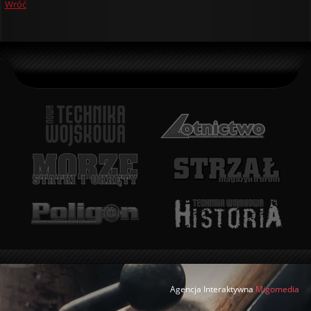
Wróć
Agencja Interaktywna
Migomedia