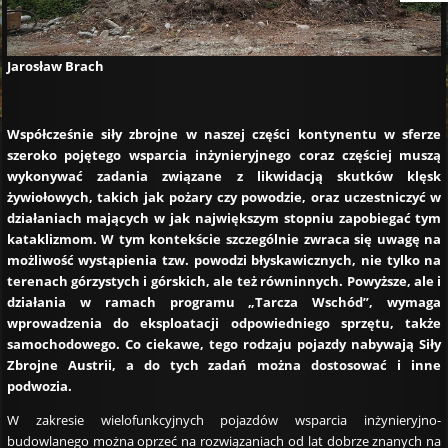
Jarosław Brach
Współcześnie siły zbrojne w naszej części kontynentu w sferze
szeroko pojętego wsparcia inżynieryjnego coraz częściej muszą
wykonywać zadania związane z likwidacją skutków klęsk
żywiołowych, takich jak pożary czy powodzie, oraz uczestniczyć w
działaniach mających w jak największym stopniu zapobiegać tym
kataklizmom. W tym kontekście szczególnie zwraca się uwagę na
możliwość wystąpienia tzw. powodzi błyskawicznych, nie tylko na
terenach górzystych i górskich, ale też równinnych. Powyższe, ale i
działania w ramach programu „Tarcza Wschód”, wymaga
wprowadzenia do eksploatacji odpowiedniego sprzętu, także
samochodowego. Co ciekawe, tego rodzaju pojazdy nabywają Siły
Zbrojne Austrii, a do tych zadań można dostosować i inne
podwozia.
W zakresie wielofunkcyjnych pojazdów wsparcia inżynieryjno-
budowlanego można oprzeć na rozwiązaniach od lat dobrze znanych na