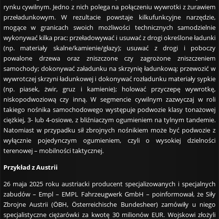
rynku cywilnym. Jedno z nich polega na połączeniu wywrotki z żurawiem
przeładunkowym. W rezultacie powstaje kilkufunkcyjne narzędzie,
mogące w granicach swoich możliwości technicznych samodzielnie
wykonywać kilka prac: przeładowywać i usuwać z drogi określone ładunki
(np. materiały skalne/kamienie/głazy); usuwać z drogi i poboczy
powalone drzewa oraz zniszczone czy zagrożone zniszczeniem
samochody; dokonywać załadunku na skrzynię ładunkową; przewozić w
wywrotczej skrzyni ładunkowej i dokonywać rozładunku materiały sypkie
(np. piasek, żwir, gruz i kamienie); holować przyczepę wywrotkę,
niskopodwoziową czy inną. W segmencie cywilnym zazwyczaj w roli
takiego nośnika samochodowego występuje podwozie klasy tonażowej
ciężkiej, 3- lub 4-osiowe, z bliźniaczym ogumieniem na tylnym tandemie.
Natomiast w przypadku sił zbrojnych nośnikiem może być podwozie z
wyłącznie pojedynczym ogumieniem, czyli o wysokiej dzielności
terenowej – mobilności taktycznej.
Przykład z Austrii
26 maja 2025 roku austriacki producent specjalizowanych i specjalnych
zabudów – Empl – EMPL Fahrzeugwerk GmbH – poinformował, że Siły
Zbrojne Austrii (ÖBH, Österreichische Bundesheer) zamówiły u niego
specjalistyczne ciężarówki za kwotę 30 milionów EUR. Wojskowi złożyli