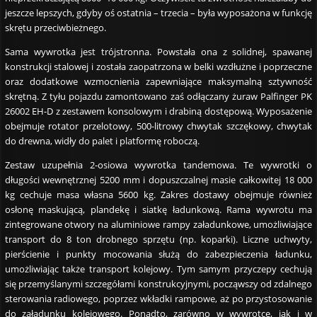
jeszcze lepszych, gdyby oś ostatnia – trzecia – była wyposażona w funkcję
skrętu przeciwbieżnego.
Sama wywrotka jest trójstronna. Powstała ona z solidnej, spawanej
konstrukcji stalowej i została zaopatrzona w belki wzdłużne i poprzeczne
oraz dodatkowe wzmocnienia zapewniające maksymalną sztywność
skrętną. Z tyłu pojazdu zamontowano zaś odłączany żuraw Palfinger PK
26002 EH-D z zestawem konsolowym i drabiną dostępową. Wyposażenie
obejmuje rotator przelotowy, 500-litrowy chwytak szczękowy, chwytak
do drewna, widły do palet i platformę roboczą.
Zestaw uzupełnia 2-osiowa wywrotka tandemowa. Te wywrotki o
długości wewnętrznej 5200 mm i dopuszczalnej masie całkowitej 18 000
kg cechuje masa własna 5600 kg. Zakres dostawy obejmuje również
osłonę maskującą, plandekę i siatkę ładunkową. Rama wywrotu ma
zintegrowane otwory na aluminiowe rampy załadunkowe, umożliwiające
transport do 8 ton drobnego sprzętu (np. koparki). Liczne uchwyty,
pierścienie i punkty mocowania służą do zabezpieczenia ładunku,
umożliwiając także transport kolejowy. Tym samym przyczepy cechują
się przemyślanymi szczegółami konstrukcyjnymi, począwszy od zdalnego
sterowania radiowego, poprzez wkładki rampowe, aż po przystosowanie
do załadunku kolejowego. Ponadto, zarówno w wywrotce, jak i w