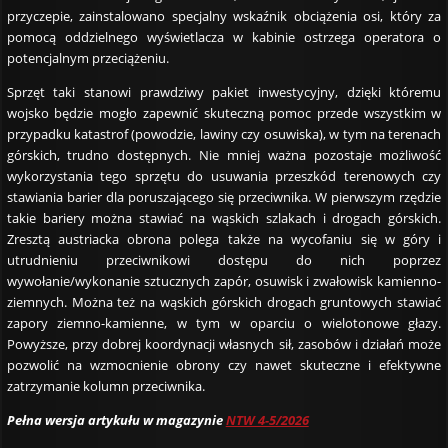
przyczepie, zainstalowano specjalny wskaźnik obciążenia osi, który za
pomocą oddzielnego wyświetlacza w kabinie ostrzega operatora o
potencjalnym przeciążeniu.
Sprzęt taki stanowi prawdziwy pakiet inwestycyjny, dzięki któremu
wojsko będzie mogło zapewnić skuteczną pomoc przede wszystkim w
przypadku katastrof (powodzie, lawiny czy osuwiska), w tym na terenach
górskich, trudno dostępnych. Nie mniej ważna pozostaje możliwość
wykorzystania tego sprzętu do usuwania przeszkód terenowych czy
stawiania barier dla poruszającego się przeciwnika. W pierwszym rzędzie
takie bariery można stawiać na wąskich szlakach i drogach górskich.
Zresztą austriacka obrona polega także na wycofaniu się w góry i
utrudnieniu przeciwnikowi dostępu do nich poprzez
wywołanie/wykonanie sztucznych zapór, osuwisk i zwałowisk kamienno-
ziemnych. Można też na wąskich górskich drogach gruntowych stawiać
zapory ziemno-kamienne, w tym w oparciu o wielotonowe głazy.
Powyższe, przy dobrej koordynacji własnych sił, zasobów i działań może
pozwolić na wzmocnienie obrony czy nawet skuteczne i efektywne
zatrzymanie kolumn przeciwnika.
Pełna wersja artykułu w magazynie
NTW 4-5/2026