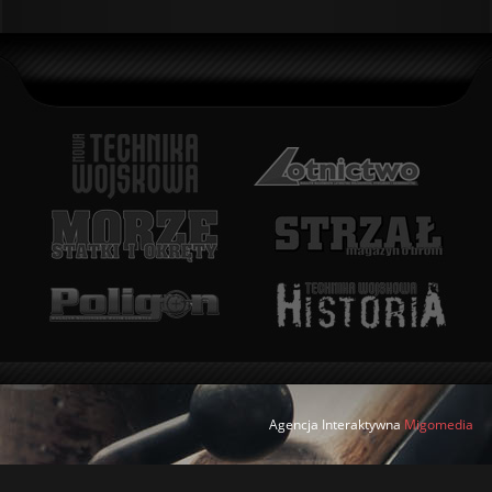
Agencja Interaktywna
Migomedia