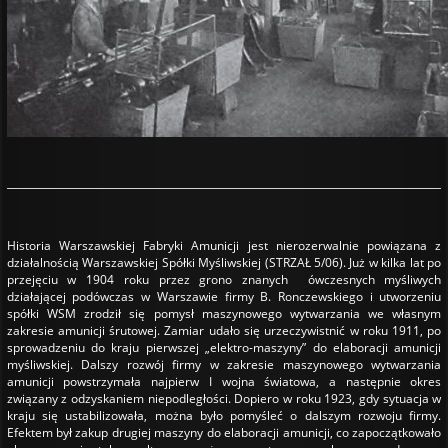
Historia Warszawskiej Fabryki Amunicji jest nierozerwalnie powiązana z
działalnością Warszawskiej Spółki Myśliwskiej (STRZAŁ 5/06). Już w kilka lat po
przejęciu w 1904 roku przez grono znanych ówczesnych myśliwych
działającej podówczas w Warszawie firmy B. Ronczewskiego i utworzeniu
spółki WSM zrodził się pomysł maszynowego wytwarzania we własnym
zakresie amunicji śrutowej. Zamiar udało się urzeczywistnić w roku 1911, po
sprowadzeniu do kraju pierwszej „elektro-maszyny” do elaboracji amunicji
myśliwskiej. Dalszy rozwój firmy w zakresie maszynowego wytwarzania
amunicji powstrzymała najpierw I wojna światowa, a następnie okres
związany z odzyskaniem niepodległości. Dopiero w roku 1923, gdy sytuacja w
kraju się ustabilizowała, można było pomyśleć o dalszym rozwoju firmy.
Efektem był zakup drugiej maszyny do elaboracji amunicji, co zapoczątkowało