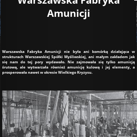
Amunicji
Warszawska Fabryka Amunicji nie była ani komórką działająca w
strukturach Warszawskiej Spółki Myśliwskiej, ani małym zakładem jak
się nam do tej pory wydawało. Nie zajmowała się tylko amunicją
śrutową, ale wytwarzała również amunicję kulową i jej elementy, a
prosperowała nawet w okresie Wielkiego Kryzysu.