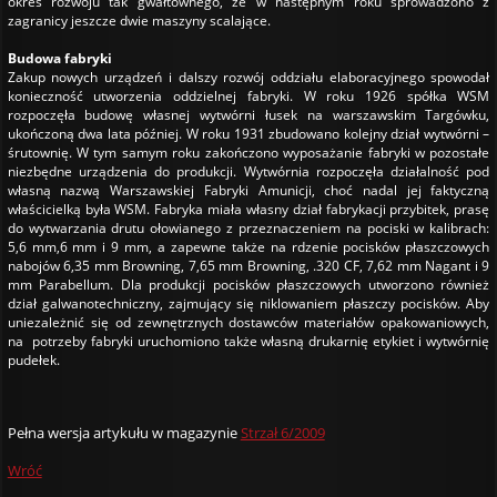
okres rozwoju tak gwałtownego, że w następnym roku sprowadzono z
zagranicy jeszcze dwie maszyny scalające.
Budowa fabryki
Zakup nowych urządzeń i dalszy rozwój oddziału elaboracyjnego spowodał
konieczność utworzenia oddzielnej fabryki. W roku 1926 spółka WSM
rozpoczęła budowę własnej wytwórni łusek na warszawskim Targówku,
ukończoną dwa lata później. W roku 1931 zbudowano kolejny dział wytwórni –
śrutownię. W tym samym roku zakończono wyposażanie fabryki w pozostałe
niezbędne urządzenia do produkcji. Wytwórnia rozpoczęła działalność pod
własną nazwą Warszawskiej Fabryki Amunicji, choć nadal jej faktyczną
właścicielką była WSM. Fabryka miała własny dział fabrykacji przybitek, prasę
do wytwarzania drutu ołowianego z przeznaczeniem na pociski w kalibrach:
5,6 mm,6 mm i 9 mm, a zapewne także na rdzenie pocisków płaszczowych
nabojów 6,35 mm Browning, 7,65 mm Browning, .320 CF, 7,62 mm Nagant i 9
mm Parabellum. Dla produkcji pocisków płaszczowych utworzono również
dział galwanotechniczny, zajmujący się niklowaniem płaszczy pocisków. Aby
uniezależnić się od zewnętrznych dostawców materiałów opakowaniowych,
na potrzeby fabryki uruchomiono także własną drukarnię etykiet i wytwórnię
pudełek.
Pełna wersja artykułu w magazynie
Strzał 6/2009
Wróć