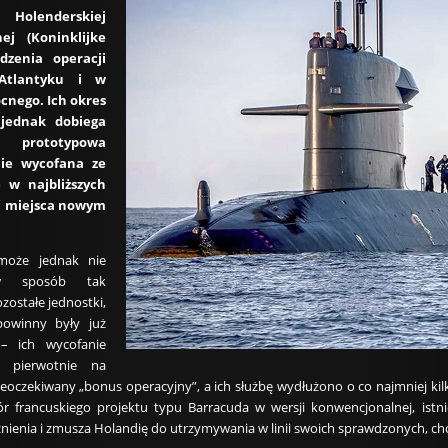
olenderskiej
j (Koninklijke
zenia operacji
Atlantyku i w
cnego. Ich okres
 jednak dobiega
a prototypowa
lnie wycofana ze
e w najbliższych
ć miejsca nowym
może jednak nie
w sposób tak
zostałe jednostki,
powinny były już
 – ich wycofanie
 pierwotnie na
ieoczekiwany „bonus operacyjny”, a ich służbę wydłużono o co najmniej kilk
 francuskiego projektu typu Barracuda w wersji konwencjonalnej, istnie
źnienia i zmusza Holandię do utrzymywania w linii swoich sprawdzonych, c