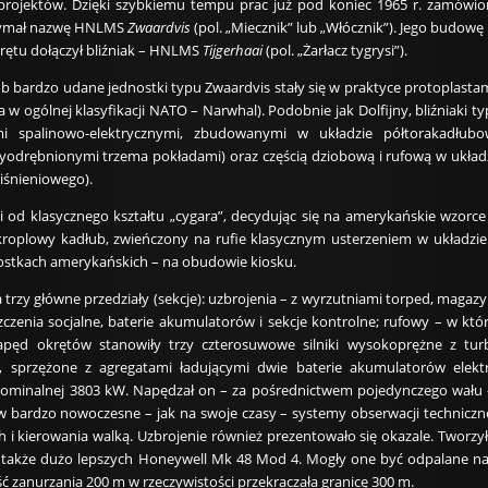
 projektów. Dzięki szybkiemu tempu prac już pod koniec 1965 r. zamówi
trzymał nazwę HNLMS
Zwaardvis
(pol. „Miecznik” lub „Włócznik”). Jego budowę 
krętu dołączył bliźniak – HNLMS
Tijgerhaai
(pol. „Żarłacz tygrysi”).
b bardzo udane jednostki typu Zwaardvis stały się w praktyce protoplast
 w ogólnej klasyfikacji NATO – Narwhal). Podobnie jak Dolfijny, bliźniaki 
mi spalinowo-elektrycznymi, zbudowanymi w układzie półtorakadł
yodrębnionymi trzema pokładami) oraz częścią dziobową i rufową w uk
iśnieniowego).
i od klasycznego kształtu „cygara”, decydując się na amerykańskie wzor
kroplowy kadłub, zwieńczony na rufie klasycznym usterzeniem w układzie 
ostkach amerykańskich – na obudowie kiosku.
 trzy główne przedziały (sekcje): uzbrojenia – z wyrzutniami torped, mag
czenia socjalne, baterie akumulatorów i sekcje kontrolne; rufowy – w któr
 Napęd okrętów stanowiły trzy czterosuwowe silniki wysokoprężne z 
 sprzężone z agregatami ładującymi dwie baterie akumulatorów elektr
ominalnej 3803 kW. Napędzał on – za pośrednictwem pojedynczego wału –
bardzo nowoczesne – jak na swoje czasy – systemy obserwacji technicznej
h i kierowania walką. Uzbrojenie również prezentowało się okazale. Tworzył
j także dużo lepszych Honeywell Mk 48 Mod 4. Mogły one być odpalane n
ć zanurzania 200 m w rzeczywistości przekraczała granicę 300 m.