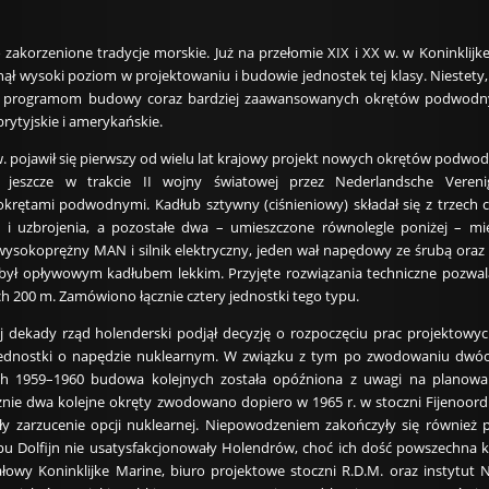
zakorzenione tradycje morskie. Już na przełomie XIX i XX w. w Koninkli
nął wysoki poziom w projektowaniu i budowie jednostek tej klasy. Niestety
ć programom budowy coraz bardziej zaawansowanych okrętów podwodnyc
rytyjskie i amerykańskie.
w. pojawił się pierwszy od wielu lat krajowy projekt nowych okrętów podwo
h jeszcze w trakcie II wojny światowej przez Nederlandsche Vere
okrętami podwodnymi. Kadłub sztywny (ciśnieniowy) składał się z trzech cy
i uzbrojenia, a pozostałe dwa – umieszczone równolegle poniżej – mie
wysokoprężny MAN i silnik elektryczny, jeden wał napędowy ze śrubą oraz s
był opływowym kadłubem lekkim. Przyjęte rozwiązania techniczne pozwala
h 200 m. Zamówiono łącznie cztery jednostki tego typu.
ej dekady rząd holenderski podjął decyzję o rozpoczęciu prac projekto
jednostki o napędzie nuklearnym. W związku z tym po zwodowaniu dwóc
ch 1959–1960 budowa kolejnych została opóźniona z uwagi na planowa
ie dwa kolejne okręty zwodowano dopiero w 1965 r. w stoczni Fijenoord.
 zarzucenie opcji nuklearnej. Niepowodzeniem zakończyły się również p
u Dolfijn nie usatysfakcjonowały Holendrów, choć ich dość powszechna 
łowy Koninklijke Marine, biuro projektowe stoczni R.D.M. oraz instytu