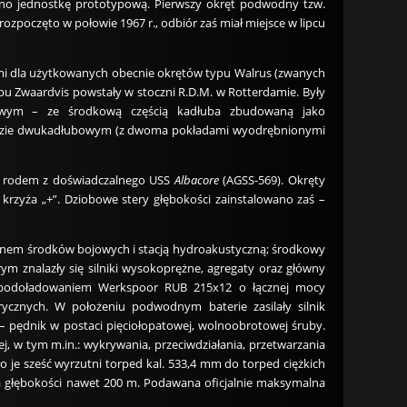
ono jednostkę prototypową. Pierwszy okręt podwodny tzw.
rozpoczęto w połowie 1967 r., odbiór zaś miał miejsce w lipcu
ami dla użytkowanych obecnie okrętów typu Walrus (zwanych
typu Zwaardvis powstały w stoczni R.D.M. w Rotterdamie. Były
ubowym – ze środkową częścią kadłuba zbudowaną jako
ładzie dwukadłubowym (z dwoma pokładami wyodrębnionymi
ce rodem z doświadczalnego USS
Albacore
(AGSS-569). Okręty
krzyża „+”. Dziobowe stery głębokości zainstalowano zaś –
azynem środków bojowych i stacją hydroakustyczną; środkowy
ym znalazły się silniki wysokoprężne, agregaty oraz główny
turbodoładowaniem Werkspoor RUB 215x12 o łącznej mocy
ycznych. W położeniu podwodnym baterie zasilały silnik
 pędnik w postaci pięciołopatowej, wolnoobrotowej śruby.
, w tym m.in.: wykrywania, przeciwdziałania, przetwarzania
o je sześć wyrzutni torped kal. 533,4 mm do torped ciężkich
a głębokości nawet 200 m. Podawana oficjalnie maksymalna