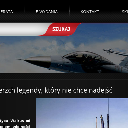
ERATA
E-WYDANIA
KONTAKT
SK
erzch legendy, który nie chce nadejść
typu Walrus od
bolem zdolności