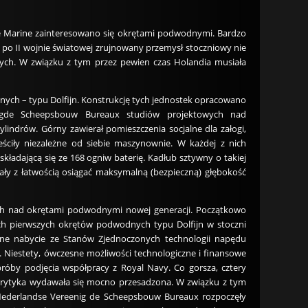
jke Marine zainteresowano się okrętami podwodnymi. Bardzo
, po II wojnie światowej zrujnowany przemysł stoczniowy nie
h. W związku z tym przez pewien czas Holandia musiała
dnych – typu Dolfijn. Konstrukcję tych jednostek opracowano
nigde Scheepsbouw Bureaux studiów projektowych nad
lindrów. Górny zawierał pomieszczenia socjalne dla załogi,
ściły niezależne od siebie maszynownie. W każdej z nich
kładającą się ze 168 ogniw baterię. Kadłub sztywny o takiej
ły z łatwością osiągać maksymalną (bezpieczną) głębokość
wych nad okrętami podwodnymi nowej generacji. Początkowo
h pierwszych okrętów podwodnych typu Dolfijn w stoczni
ne nabycie ze Stanów Zjednoczonych technologii napędu
 Niestety, ówczesne możliwości technologiczne i finansowe
róby podjęcia współpracy z Royal Navy. Co gorsza, cztery
krytyka wydawała się mocno przesadzona. W związku z tym
t Nederlandse Vereenig de Scheepsbouw Bureaux rozpoczęły