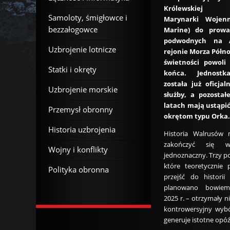
Królewskiej H
Samoloty, śmigłowce i
Marynarki Wojenne
bezzałogowce
Marine) do prowad
podwodnych na 
Uzbrojenie lotnicze
rejonie Morza Półno
świetności powoli
Statki i okręty
końca. Jednostk
została już oficja
Uzbrojenie morskie
służby, a pozostał
latach mają ustąpi
Przemysł obronny
okrętom typu Orka.
Historia uzbrojenia
Historia Walrusów 
zakończyć się 
Wojny i konflikty
jednoznaczny. Trzy po
które teoretycznie 
Polityka obronna
przejść do historii
planowano bowiem
2025 r. – otrzymały n
kontrowersyjny wybór
generuje istotne opó