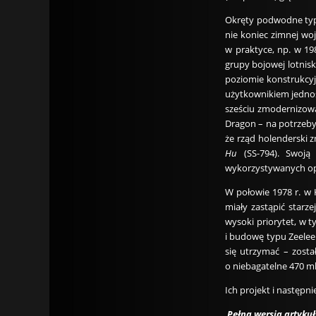
Okręty podwodne typu
nie koniec zimnej wo
w praktyce, np. w 1
grupy bojowej lotni
poziomie konstrukcy
użytkownikiem jednos
sześciu zmodernizowa
Dragon – na potrzeby
że rząd holenderski 
Hu
(SS-794). Swoj
wykorzystywanych op
W połowie 1978 r. w
miały zastąpić starz
wysoki priorytet, w 
i budowę typu Zeelee
się utrzymać – zost
o niebagatelne 470 ml
Ich projekt i następ
Pełna wersja artyk