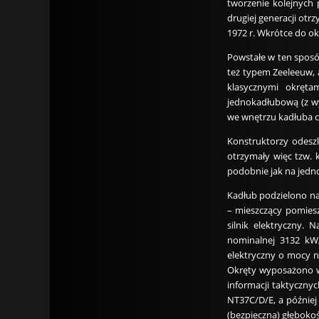
tworzenie kolejnych
drugiej generacji o
1972 r. Wkrótce do o
Powstałe w ten sposó
też typem Zeeleeuw, a
klasycznymi okręta
jednokadłubową (z w
we wnętrzu kadłuba c
Konstruktorzy odeszl
otrzymały więc tzw. 
podobnie jak na jedn
Kadłub podzielono na
– mieszczący pomiesz
silnik elektryczny.
nominalnej 3132 kW,
elektryczny o mocy n
Okręty wyposażono w 
informacji taktycznyc
NT37C/D/E, a późnie
(bezpieczna) głębokoś