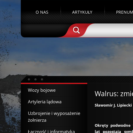
O NAS
ARTYKUŁY
PRENUM
Wozy bojowe
Walrus: zmi
Artyleria lądowa
Sławomir J. Lipiecki
Uzbrojenie i wyposażenie
żołnierza
Okręty podwodne 
Łączność i informatyka
lat pozostają sym