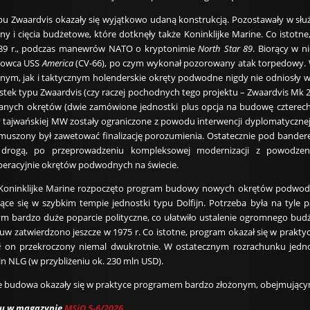
 Zwaardvis okazały się wyjątkowo udaną konstrukcją. Pozostawały w służbi
jny i cięcia budżetowe, które dotknęły także Koninklijke Marine. Co isto
989 r., podczas manewrów NATO o kryptonimie
North Star 89
. Biorący w 
skowca USS
America
(CV-66), po czym wykonał pozorowany atak torpedowy. 
jnym, jak i taktycznym holenderskie okręty podwodne nigdy nie odniosł
tek typu Zwaardvis (czy raczej pochodnych tego projektu – Zwaardvis Mk 2
nych okrętów (dwie zamówione jednostki plus opcja na budowę czterech 
 tajwańskiej MW zostały ograniczone z powodu interwencji dyplomatycznej C
zmuszony był zawetować finalizację porozumienia. Ostatecznie pod banderę 
ą drogą, po przeprowadzeniu kompleksowej modernizacji z powodzen
eracyjnie okrętów podwodnych na świecie.
 Koninklijke Marine rozpoczęto program budowy nowych okrętów podwodny
ejące się w szybkim tempie jednostki typu Dolfijn. Potrzeba była na tyl
tym bardzo duże poparcie polityczne, co ułatwiło ustalenie ogromnego budż
uw zatwierdzono jeszcze w 1975 r. Co istotne, program okazał się w prakty
ał on przekroczony niemal dwukrotnie. W ostatecznym rozrachunku jedno
n NLG (w przybliżeniu ok. 230 mln USD).
nie budowa okazały się w praktyce programem bardzo złożonym, obejmującym
ułu w magazynie
MSiO 5-6/2026