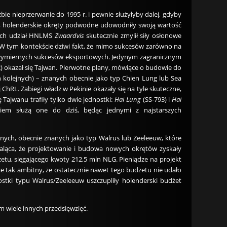
e nieprzerwanie do 1995 r. i pewnie służyłyby dalej, gdyby
tne, holenderskie okręty podwodne udowodniły swoją wartość
nich udział HNLMS
Zwaardvis
skutecznie zmylił siły osłonowe
W tym kontekście dziwi fakt, że mimo sukcesów zarówno na
y wymiernych sukcesów eksportowych. Jedynym zagranicznym
) okazał się Tajwan. Pierwotne plany, mówiące o budowie do
kolejnych) – znanych obecnie jako typ Chien Lung lub Sea
hRL. Zabiegi władz w Pekinie okazały się na tyle skuteczne,
Tajwanu trafiły tylko dwie jednostki:
Hai Lung
(SS-793) i
Hai
iem służą one do dziś, będąc jednymi z najstarszych
ch, obecnie znanych jako typ Walrus lub Zeeleeuw, które
e paląca, że projektowanie i budowa nowych okrętów zyskały
etu, sięgającego kwoty 212,5 mln NLG. Pieniądze na projekt
ce tak ambitny, że ostatecznie nawet tego budżetu nie udało
stki typu Walrus/Zeeleeuw uszczupliły holenderski budżet
 wiele innych przedsięwzięć.