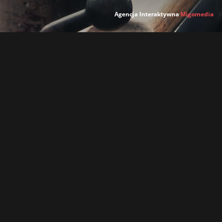
Agencja Interaktywna
Migomedia