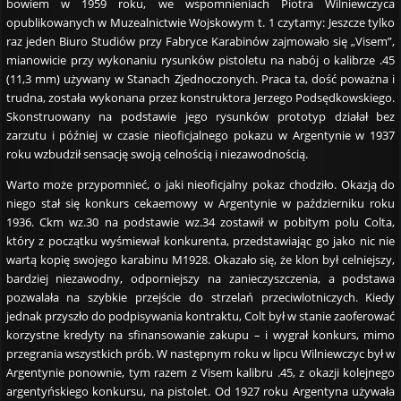
bowiem w 1959 roku, we wspomnieniach Piotra Wilniewczyca
opublikowanych w Muzealnictwie Wojskowym t. 1 czytamy: Jeszcze tylko
raz jeden Biuro Studiów przy Fabryce Karabinów zajmowało się „Visem”,
mianowicie przy wykonaniu rysunków pistoletu na nabój o kalibrze .45
(11,3 mm) używany w Stanach Zjednoczonych. Praca ta, dość poważna i
trudna, została wykonana przez konstruktora Jerzego Podsędkowskiego.
Skonstruowany na podstawie jego rysunków prototyp działał bez
zarzutu i później w czasie nieoficjalnego pokazu w Argentynie w 1937
roku wzbudził sensację swoją celnością i niezawodnością.
Warto może przypomnieć, o jaki nieoficjalny pokaz chodziło. Okazją do
niego stał się konkurs cekaemowy w Argentynie w październiku roku
1936. Ckm wz.30 na podstawie wz.34 zostawił w pobitym polu Colta,
który z początku wyśmiewał konkurenta, przedstawiając go jako nic nie
wartą kopię swojego karabinu M1928. Okazało się, że klon był celniejszy,
bardziej niezawodny, odporniejszy na zanieczyszczenia, a podstawa
pozwalała na szybkie przejście do strzelań przeciwlotniczych. Kiedy
jednak przyszło do podpisywania kontraktu, Colt był w stanie zaoferować
korzystne kredyty na sfinansowanie zakupu – i wygrał konkurs, mimo
przegrania wszystkich prób. W następnym roku w lipcu Wilniewczyc był w
Argentynie ponownie, tym razem z Visem kalibru .45, z okazji kolejnego
argentyńskiego konkursu, na pistolet. Od 1927 roku Argentyna używała