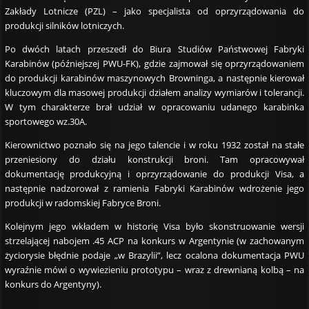
Zakłady Lotnicze (PZL) – jako specjalista od oprzyrządowania do
produkcji silników lotniczych.
Po dwóch latach przeszedł do Biura Studiów Państwowej Fabryki
Karabinów (późniejszej PWU-FK), gdzie zajmował się oprzyrządowaniem
do produkcji karabinów maszynowych Browninga, a następnie kierował
kluczowym dla masowej produkcji działem analizy wymiarów i tolerancji.
W tym charakterze brał udział w opracowaniu udanego karabinka
sportowego wz.30A.
Kierownictwo poznało się na jego talencie i w roku 1932 został na stałe
przeniesiony do działu konstrukcji broni. Tam opracowywał
dokumentację produkcyjną i oprzyrządowanie do produkcji Visa, a
następnie nadzorował z ramienia Fabryki Karabinów wdrożenie jego
produkcji w radomskiej Fabryce Broni.
Kolejnym jego wkładem w historię Visa było skonstruowanie wersji
strzelającej nabojem .45 ACP na konkurs w Argentynie (w zachowanym
życiorysie błędnie podaje „w Brazylii”, lecz ocalona dokumentacja PWU
wyraźnie mówi o wywiezieniu prototypu – wraz z drewnianą kolbą – na
konkurs do Argentyny).