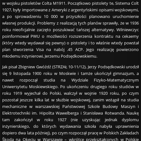
w wojsku pistoletów Colta M1911. Początkowo pistolety te, Sistema Colt
1927, były importowane z Ameryki z argentyńskimi opisami wojskowymi,
a po sprowadzeniu 10 000 w przyszłości planowano uruchomienie
własnej produkcji. Problemy z realizacją tych planów sprawiły, że w 1936
roku nieoficjalnie zaczęto poszukiwać tańszej alternatywy. Wilniewczyc
poinformował PWU o możliwości rozszerzenia kontraktu na cekaemy
(który wtedy wydawał się pewny) o pistolety i to właśnie wtedy powstał
plan stworzenia Visa na nabój .45 ACP. Jego realizację powierzono
młodemu inżynierowi, Jerzemu Podsędkowskiemu.
Jak pisał Zbigniew Gwóźdź (STRZAŁ 10-11/12), Jerzy Podsędkowski urodził
się 9 listopada 1900 roku w Moskwie i tamże ukończył gimnazjum, a
nawet rozpoczął studia na Wydziale Fizyko-Matematycznym
Uniwersytetu Moskiewskiego. Po ukończeniu drugiego roku studiów w
roku 1919 wyjechał do Polski, walczył w wojnie 1920 roku, po czym
pozostał jeszcze kilka lat w służbie wojskowej, zanim wstąpił na studia
mechaniczne w warszawskiej Państwowej Szkole Budowy Maszyn i
Elektrotechniki im. Hipolita Wawelberga i Stanisława Rotwanda. Naukę
tam zakończył w roku 1927 (nie uzyskując jednak dyplomu
inżynierskiego, do których wydawania szkoła nabyła uprawnienia
dopiero dwa lata później), po czym rozpoczął pracę w Polskich Zakładach
Škoda na Okęciu w Warszawie – wkrótce przekształconych w Polskie