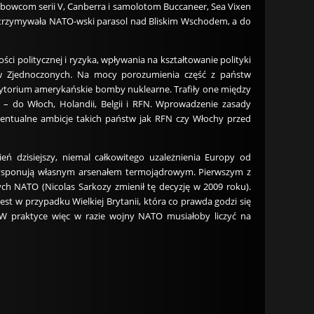
ombowcom serii V, Canberra i samolotom Buccaneer, Sea Vixen
utrzymywała NATO-wski parasol nad Bliskim Wschodem, a do
ości politycznej i ryzyka, wpływania na kształtowanie polityki
ów Zjednoczonych. Na mocy porozumienia część z państw
terytorium amerykańskie bomby nuklearne. Trafiły one między
zy – do Włoch, Holandii, Belgii i RFN. Wprowadzenie zasady
wentualne ambicje takich państw jak RFN czy Włochy przed
ń dzisiejszy, niemal całkowitego uzależnienia Europy od
ysponują własnym arsenałem termojądrowym. Pierwszym z
ych NATO (Nicolas Sarkozy zmienił tę decyzję w 2009 roku).
t w przypadku Wielkiej Brytanii, która co prawda godzi się
. W praktyce więc w razie wojny NATO musiałoby liczyć na