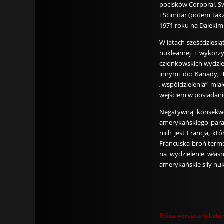
pocisków Corporal. Sw
i Scimitar (potem ta
1971 roku na Dalekim
W latach sześćdziesiąt
nuklearnej i wykor
członkowskich wydziel
innymi do: Kanady, T
„współdzielenia” mia
wejściem w posiadani
Negatywną konsekwen
amerykańskiego para
nich jest Francja, k
Francuska broń termo
na wydzielenie włas
amerykańskie siły nuk
Pełna wersja artykuł