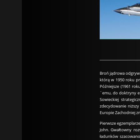
Broń jądrowa odgrywa
którą w 1950 roku pr
Późniejsze (1961 rok
´emu, do doktryny el
Sowieckiej strategi
zdecydowanie niższy 
Europie Zachodniej z
Pierwsze egzemplarze
John. Gwałtowny rozw
ładunków szacowano n