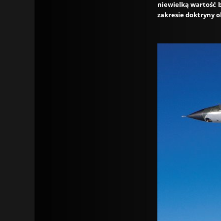
niewielką wartość b
zakresie doktryny 