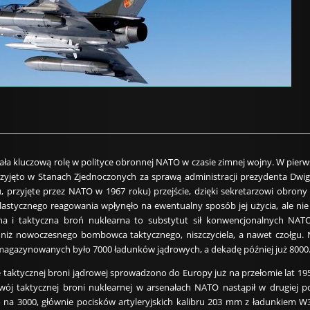
ła kluczową rolę w polityce obronnej NATO w czasie zimnej wojny. W pi
zyjęto w Stanach Zjednoczonych za sprawą administracji prezydenta Dwig
u, przyjęte przez NATO w 1967 roku) przejście, dzięki sekretarzowi obr
astycznego reagowania wpłynęło na ewentualny sposób jej użycia, ale nie r
czna i taktyczna broń nuklearna to substytut sił konwencjonalnych NAT
niż nowoczesnego bombowca taktycznego, niszczyciela, a nawet czołgu. Ni
magazynowanych było 7000 ładunków jądrowych, a dekadę później już 8000
 taktycznej broni jądrowej sprowadzono do Europy już na przełomie lat 19
ój taktycznej broni nuklearnej w arsenałach NATO nastąpił w drugiej po
a 3000, głównie pocisków artyleryjskich kalibru 203 mm z ładunkiem W3