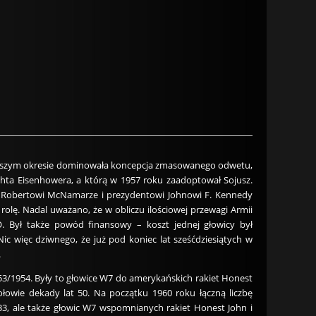
erwszym okresie dominowała koncepcja zmasowanego odwetu,
hta Eisenhowera, a którą w 1957 roku zaadoptował Sojusz.
ony Robertowi McNamarze i prezydentowi Johnowi F. Kennedy
olę. Nadal uważano, że w obliczu ilościowej przewagi Armii
O. Był także powód finansowy – koszt jednej głowicy był
c więc dziwnego, że już pod koniec lat sześćdziesiątych w
.
53/1954. Były to głowice W7 do amerykańskich rakiet Honest
łowie dekady lat 50. Na początku 1960 roku łączną liczbę
3, ale także głowic W7 wspomnianych rakiet Honest John i