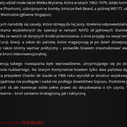
ój udział miała także Wielka Brytania, która w latach 1962–1979, dzięki b
kże Phantom), uzbrojonym w bomby lotnicze Red Beard, a później WE177, 
 Wschodzie (głównie Singapur).
ych narodziły się zasady, które istnieją do tej pory: dzielenia odpowiedzialn
zystania wydzielonych do operacji w ramach NATO sił jądrowych Stan
iła ze swoich sił zbrojnych środki przenoszenia, a inne przyjęły na swoje 
urcji, Grecji, a także do państw, które magazynują je po dzień dzisiejs
ło także istotny wymiar polityczny – pozwoliło bowiem zneutralizować e
e broni niekonwencjonalnej.
cją takiego rozwiązania było wprowadzenie, utrzymującego się po dzie
sola nuklearnego. Na Starym Kontynencie bowiem tylko dwa państwa d
tórą prezydent Charles de Gaulle w 1966 roku wycofał ze struktur wojskow
jądrowa nie podlegała i nadal nie podlega dowództwo Sojuszu. Podobnie jes
nych sił, ale rezerwuje sobie pełne prawo do decydowania o ich użyciu
learne – broń zarówno strategiczną, jak i taktyczną.
u w magazynie
NTW 06/2013