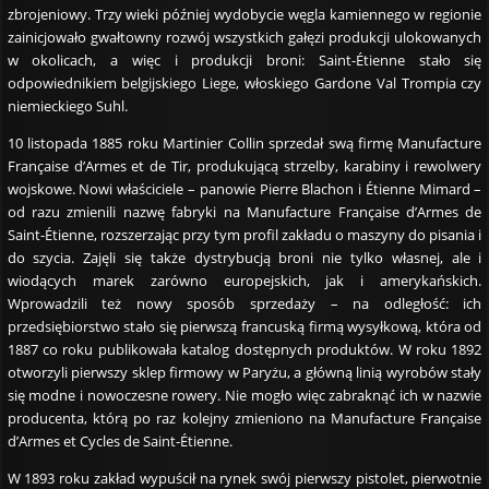
zbrojeniowy. Trzy wieki później wydobycie węgla kamiennego w regionie
zainicjowało gwałtowny rozwój wszystkich gałęzi produkcji ulokowanych
w okolicach, a więc i produkcji broni: Saint-Étienne stało się
odpowiednikiem belgijskiego Liege, włoskiego Gardone Val Trompia czy
niemieckiego Suhl.
10 listopada 1885 roku Martinier Collin sprzedał swą firmę Manufacture
Française d’Armes et de Tir, produkującą strzelby, karabiny i rewolwery
wojskowe. Nowi właściciele – panowie Pierre Blachon i Étienne Mimard –
od razu zmienili nazwę fabryki na Manufacture Française d’Armes de
Saint-Étienne, rozszerzając przy tym profil zakładu o maszyny do pisania i
do szycia. Zajęli się także dystrybucją broni nie tylko własnej, ale i
wiodących marek zarówno europejskich, jak i amerykańskich.
Wprowadzili też nowy sposób sprzedaży – na odległość: ich
przedsiębiorstwo stało się pierwszą francuską firmą wysyłkową, która od
1887 co roku publikowała katalog dostępnych produktów. W roku 1892
otworzyli pierwszy sklep firmowy w Paryżu, a główną linią wyrobów stały
się modne i nowoczesne rowery. Nie mogło więc zabraknąć ich w nazwie
producenta, którą po raz kolejny zmieniono na Manufacture Française
d’Armes et Cycles de Saint-Étienne.
W 1893 roku zakład wypuścił na rynek swój pierwszy pistolet, pierwotnie