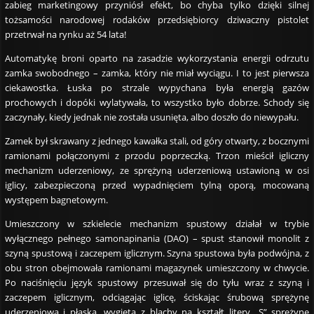
zabieg marketingowy przyniósł efekt, bo chyba tylko dzięki silnej
tożsamości narodowej rodaków przedsiębiorcy dziwaczny pistolet
przetrwał na rynku aż 54 lata!
Automatykę broni oparto na zasadzie wykorzystania energii odrzutu
zamka swobodnego – zamka, który nie miał wyciągu. I to jest pierwsza
ciekawostka. Łuska po strzale wypychana była energią gazów
prochowych i dopóki wylatywała, to wszystko było dobrze. Schody się
zaczynały, kiedy jednak nie została usunięta, albo doszło do niewypału.
Zamek był skrawany z jednego kawałka stali, od góry otwarty, z bocznymi
ramionami połączonymi z przodu poprzeczką. Trzon mieścił igliczny
mechanizm uderzeniowy, ze sprężyną uderzeniową ustawioną w osi
iglicy, zabezpieczoną przed wypadnięciem tylną oporą, mocowaną
występem bagnetowym.
Umieszczony w szkielecie mechanizm spustowy działał w trybie
wyłącznego pełnego samonapinania (DAO) – spust stanowił monolit z
szyną spustową i zaczepem iglicznym. Szyna spustowa była podwójna, z
obu stron obejmowała ramionami magazynek umieszczony w chwycie.
Po naciśnięciu język spustowy przesuwał się do tyłu wraz z szyną i
zaczepem iglicznym, odciągając iglicę, ściskając śrubową sprężynę
uderzeniową i płaską, wygiętą z blachy na kształt litery „S” sprężynę