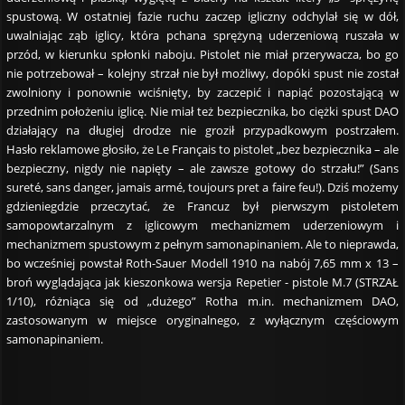
spustową. W ostatniej fazie ruchu zaczep igliczny odchylał się w dół,
uwalniając ząb iglicy, która pchana sprężyną uderzeniową ruszała w
przód, w kierunku spłonki naboju. Pistolet nie miał przerywacza, bo go
nie potrzebował – kolejny strzał nie był możliwy, dopóki spust nie został
zwolniony i ponownie wciśnięty, by zaczepić i napiąć pozostającą w
przednim położeniu iglicę. Nie miał też bezpiecznika, bo ciężki spust DAO
działający na długiej drodze nie groził przypadkowym postrzałem.
Hasło reklamowe głosiło, że Le Français to pistolet „bez bezpiecznika – ale
bezpieczny, nigdy nie napięty – ale zawsze gotowy do strzału!” (Sans
sureté, sans danger, jamais armé, toujours pret a faire feu!). Dziś możemy
gdzieniegdzie przeczytać, że Francuz był pierwszym pistoletem
samopowtarzalnym z iglicowym mechanizmem uderzeniowym i
mechanizmem spustowym z pełnym samonapinaniem. Ale to nieprawda,
bo wcześniej powstał Roth-Sauer Modell 1910 na nabój 7,65 mm x 13 –
broń wyglądająca jak kieszonkowa wersja Repetier - pistole M.7 (STRZAŁ
1/10), różniąca się od „dużego” Rotha m.in. mechanizmem DAO,
zastosowanym w miejsce oryginalnego, z wyłącznym częściowym
samonapinaniem.