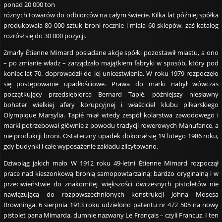
ponad 20 000 ton
różnych towarów do odbiorców na całym świecie. Kilka lat później spółka
produkowała 80 000 sztuk broni rocznie i miała 60 sklepów, zaś katalog
rozrósł się do 30 000 pozycji.
Zmarły Étienne Mimard posiadane akcje spółki pozostawił miastu, a ono
– po zmianie władz – zarządzało majątkiem fabryki w sposób, który pod
koniec lat 70. doprowadził do jej unicestwienia. W roku 1979 rozpoczęło
się postępowanie upadłościowe. Prawa do marki nabył wówczas
początkujący przedsiębiorca Bernard Tapié, późniejszy niesławny
bohater wielkiej afery korupcyjnej i właściciel klubu piłkarskiego
Olympique Marsylia. Tapié miał wtedy zespół kolarstwa zawodowego i
marki potrzebował głównie z powodu tradycji rowerowych Manufance, a
nie produkcji broni. Ostateczny upadek dokonał się 19 lutego 1986 roku,
gdy budynki i całe wyposażenie zakładu zlicytowano.
Dziwoląg jakich mało W 1912 roku 49-letni Étienne Mimard rozpoczął
prace nad kieszonkową bronią samopowtarzalną: bardzo oryginalną i w
przeciwieństwie do znakomitej większości ówczesnych pistoletów nie
nawiązującą do rozpowszechnionych konstrukcji Johna Mosesa
Browninga. 6 sierpnia 1913 roku udzielono patentu nr 472 505 na nowy
pistolet pana Mimarda, dumnie nazwany Le Français – czyli Francuz. I ten