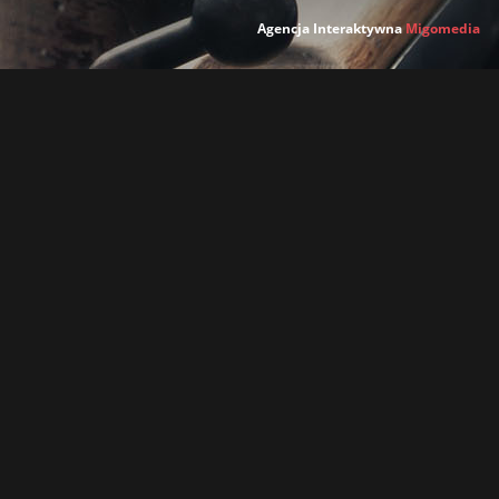
Agencja Interaktywna
Migomedia