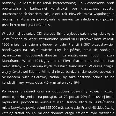
nazwany La Mitrailleuse (czyli kartaczownica). Ta kieszonkowa broń
powtarzalna o kuriozalnej konstrukcji, bez klasycznego spustu,
uruchamiana ściśnięciem całej dłoni tak niewiele miała wspólnego z
bronią, na którą się powoływała w nazwie, że zaledwie rok później
przechrzczo no ją na Le Gaulois.
W ostatniej dekadzie XIX stulecia firma wybudowała nową fabrykę w
Saint-Étienne, w której zatrudniono ponad 1000 pracowników, w roku
1906 miała już osiem sklepów w całej Francji i 367 przedstawicieli
handlowych na całym świecie. Pięć lat później stała się spółką z
ograniczoną odpowiedzialnością, zarejestrowaną pod nazwą
Manufrance. W roku 1914, gdy umierał Pierre Blachon, przedsiębiorstwo
miało sklepy w 15 największych miastach francuskich. W czasie drugiej
wojny światowej Étienne Mimard nie za bardzo chciał współpracować z
okupantem, więc hitlerowcy zadbali, by taka postawa odbiła się na
kondycji firmy i właściciela, który zmarł w roku 1944.
Po wojnie przyszedł czas na odbudowę pozycji rynkowej i rozwój
produkcji uzbrojenia – na początku lat 70. ponad 70% francuskiej broni
myśliwskiej pochodziło właśnie z Manu france, która w Saint-Étienne
miała fabrykę o powierzchni 125 000 m2, zaś w całej Francji 48 sklepów. Jej
katalog trafiał do 1,5 miliona domów, czego efektem było rozsyłanie