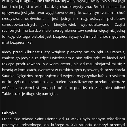
w oczy, są drugorzędne i nie w każdej wersji występowały, zaś sama jego
konstrukcja jest o wiele bardziej charakterystyczna. Broń ta nierzadko
opisywana jest jako twór wyjątkowo skomplikowany, tymczasem – choć
rzeczywiście udziwniona – jest jednym z najprostszych pistoletów
samopowtarzalnych, jakie kiedykolwiek wyprodukowano. Części
ruchomych ma bardzo mało, szereg elementów spełnia więcej niż jedną
funkcję, do tego pistolet jest bezpieczniejszy od innych, choć nigdy nie
miał bezpiecznika!
Kiedy przed kilkunastu laty wziąłem pierwszy raz do ręki Le Français,
znałem go jedynie ze zdjęć i wiedziałem o nim tylko tyle, że kiedyś coś
takiego produkowano. Nie wiem czemu, ale od razu skojarzył mi się z
bronią w komiksach, zwłaszcza w czeskich, tych rysowanych przez Karela
Saudka. Oględziny rozpocząłem od wyjęcia magazynka: lufa z trzaskiem
odskoczyła do przodu, a ja zamarłem sparaliżowany przekonaniem, że
właśnie zepsułem historyczną broń, choć przecież nic z nią nie robiłem!
Takie atrakcje długo się pamięta...
Fabryka
Francuskie miasto Saint-Étienne od XI wieku było znanym ośrodkiem
przemysłu tekstylnego, do którego w XVI stuleciu dołączył przemysł