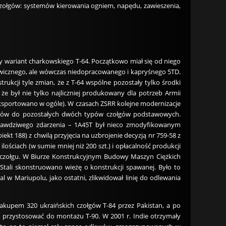
czołgów: systemów kierowania ogniem, napędu, zawieszenia,
y wariant charkowskiego T-64. Początkowo miał się od niego
wicznego, ale wówczas niedopracowanego i kapryśnego 5TD.
rukcji tyle zmian, że z T-64 wspólne pozostały tylko środki
0, że był nie tylko najliczniej produkowany dla potrzeb Armii
 eksportowano w ogóle). W czasach ZSRR kolejne modernizacje
ągów do pozostałych dwóch typów czołgów podstawowych.
prawdziwego zdarzenia – 1A45T był nieco zmodyfikowanym
188) z chwilą przyjęcia na uzbrojenie decyzją nr 759-58 z
ściach (w sumie mniej niż 200 szt.) i opłacalność produkcji
cji czołgu. W Biurze Konstrukcyjnym Budowy Maszyn Ciężkich
tali skonstruowano wieżę o konstrukcji spawanej. Było to
l w Mariupolu, jako ostatni, zlikwidował linię do odlewania
zakupem 320 ukraińskich czołgów T-84 przez Pakistan, a po
o przystosować do montażu T-90. W 2001 r. Indie otrzymały