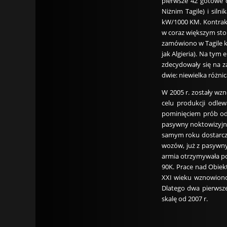
pierwsze 42 gotowe 
Niżnim Tagile) i sil
kW/1000 KM. Kontrakt
w coraz większym sto
zamówiono w Tagile ko
jak Algieria). Na tym 
zdecydowały się na z
dwie: niewielka różn
W 2005 r. zostały wzn
celu produkcji odle
pominięciem prób odb
pasywny noktowizyjny
samym roku dostarczo
wozów, już z pasywny
armia otrzymywała po
90K. Prace nad Obiek
XXI wieku wznowiono 
Dlatego dwa pierwsz
skalę od 2007 r.