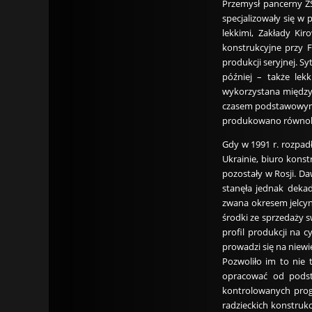
Przemysł pancerny ZS
specjalizowały się w 
lekkimi, Zakłady Kir
konstrukcyjne przy 
produkcji seryjnej. S
później – także lek
wykorzystana między 
czasem podstawowymi.
produkowano równolegl
Gdy w 1991 r. rozpad
Ukrainie, biuro kons
pozostały w Rosji. D
stanęła jednak dekad
zwana okresem jelcyn
środki ze sprzedaży s
profil produkcji na 
prowadzi się na niewi
Pozwoliło im to nie 
opracować od podsta
kontrolowanych pro
radzieckich konstrukc