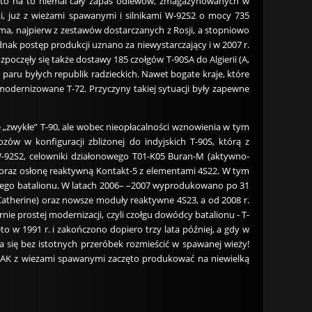
użyto na to niemal cały zapas odlewów, zmagazynowanych w
i, już z wieżami spawanymi i silnikami W-92S2 o mocy 735
, najpierw z zestawów dostarczanych z Rosji, a stopniowo
ak postęp produkcji uznano za niewystarczający i w 2007 r.
oczęły się także dostawy 185 czołgów T-90SA do Algierii (A,
do paru byłych republik radzieckich. Nawet bogate kraje, które
odernizowane T-72. Przyczyny takiej sytuacji były zapewne
e „zwykłe” T-90, ale wobec nieopłacalności wznowienia w tym
ów w konfiguracji zbliżonej do indyjskich T-90S, którą z
W-92S2, celowniki działonowego T01-K05 Buran-M (aktywno-
 oraz osłonę reaktywną Kontakt-5 z elementami 4S22. W tym
nego batalionu. W latach 2006– –2007 wyprodukowano po 31
Catherine) oraz nowsze moduły reaktywne 4S23, a od 2008 r.
e prostej modernizacji, czyli czołgu dowódcy batalionu - T-
w 1991 r. i zakończono dopiero trzy lata później, a gdy w
się bez istotnych przeróbek rozmieścić w spawanej wieży!
0AK z wieżami spawanymi zaczęto produkować na niewielką