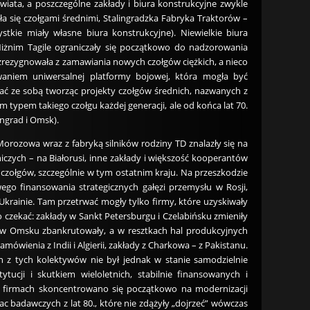
ata, a poszczególne zakłady i biura konstrukcyjne zwykle
ła się czołgami średnimi, Stalingradzka Fabryka Traktorów –
stkie miały własne biura konstrukcyjne). Niewielkie biura
iżnim Tagile ograniczały się początkowo do nadzorowania
ka zrezygnowała z zamawiania nowych czołgów ciężkich, a nieco
ywaniem uniwersalnej platformy bojowej, która mogła być
wać ze sobą tworząc projekty czołgów średnich, nazwanych z
ypem takiego czołgu każdej generacji, ale od końca lat 70.
ingrad i Omsk).
orozowa wraz z fabryką silników rodziny TD znalazły się na
czych – na Białorusi, inne zakłady i większość kooperantów
 czołgów, szczególnie w tym ostatnim kraju. Na przeszkodzie
ego finansowania strategicznych gałęzi przemysłu w Rosji,
krainie. Tam przetrwać mogły tylko firmy, które uzyskiwały
o czekać: zakłady w Sankt Petersburgu i Czelabińsku zmieniły
łady w Omsku zbankrutowały, a w resztkach hal produkcyjnych
wienia z Indii i Algierii, zakłady z Charkowa – z Pakistanu.
den z tych kolektywów nie był jednak w stanie samodzielnie
cji i skutkiem wieloletnich, stabilnie finansowanych i
firmach skoncentrowano się początkowo na modernizacji
ac badawczych z lat 80., które nie zdążyły „dojrzeć” wówczas