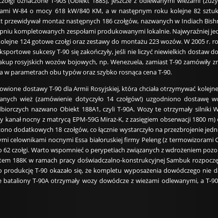
czołgi oznaczone T-90S (Obiekt 188S), jeszcze z odlewanymi wieżami (z
nikami W-84 o mocy 618 kW/840 KM, a w następnym roku kolejne 82 sztuk
 przewidywał montaż następnych 186 czołgów, nazwanych w Indiach Bishma
pniu kompletowanych zespołami produkowanymi lokalnie. Najwyraźniej jedn
lejne 124 gotowe czołgi oraz zestawy do montażu 223 wozów. W 2005 r. rozp
eksportowe sukcesy T-90 się zakończyły, jeśli nie liczyć niewielkich dostaw 
akup rosyjskich wozów bojowych, np. Wenezuela, zamiast T-90 zamówiły zm
ica w parametrach obu typów oraz szybko rosnąca cena T-90.
owione dostawy T-90 dla Armii Rosyjskiej, która chciała otrzymywać kolejn
wanych wież (zamówienie dotyczyło 14 czołgów!) uzgodniono dostawę woz
iorczych nazwano Obiekt 188A1, czyli T-90A. Wozy te otrzymały silniki 
 kanał nocny z matrycą EPM-59G Miraż-K, z zasięgiem obserwacji 1800 m)
no dodatkowych 18 czołgów, co łącznie wystarczyło na przezbrojenie jed
mi celownikami nocnymi Essa białoruskiej firmy Peleng (z termowizorami 
 62 czołgi. Warto wspomnieć o perypetiach związanych z wdrożeniem pozorni
tem 188K w ramach pracy doświadczalno-konstrukcyjnej Sambuk rozpoczęto 
produkcję T-90 okazało się, że kompletu wyposażenia dowódczego nie da 
e bataliony T-90A otrzymały wozy dowódcze z wieżami odlewanymi, a T-9