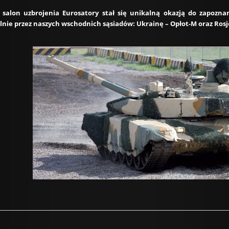
i salon uzbrojenia Eurosatory stał się unikalną okazją do zapoz
ie przez naszych wschodnich sąsiadów: Ukrainę – Opłot-M oraz Rosj