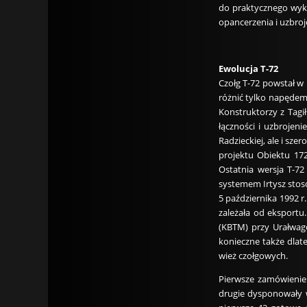
do praktycznego wyko
opancerzenia i uzbroj
Ewolucja T-72
Czołg T-72 powstał w
różnić tylko napędem
Konstruktorzy z Tagił
łączności i uzbrojeni
Radzieckiej, ale i sz
projektu Obiektu 17
Ostatnia wersja T-7
systemem Irtysz stos
5 października 1992 r
zależała od eksportu
(KBTM) przy Urałwago
konieczne także dlate
wież czołgowych.
Pierwsze zamówienie 
drugie dysponowały w