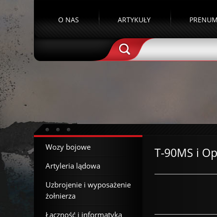
O NAS
ARTYKUŁY
PRENUM
Wozy bojowe
T-90MS i Op
Artyleria lądowa
Uzbrojenie i wyposażenie
żołnierza
Łączność i informatyka