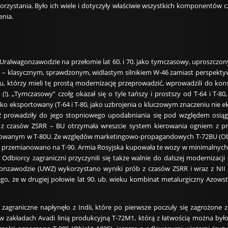
rzystania. Było ich wiele i dotyczyły właściwie wszystkich komponentów 
enia.
 Uralwagonzawodzie na przełomie lat 60. i 70. jako tymczasowy, uproszczon
 – klasycznym, sprawdzonym, widlastym silnikiem W-46 zamiast perspekty
u, którzy mieli tę prostą modernizację przeprowadzić, wprowadzili do konst
e (!). „Tymczasowy” czołg okazał się o tyle tańszy i prostszy od T-64 i T-8
eroko eksportowany (T-64 i T-80, jako uzbrojenia o kluczowym znaczeniu nie
2 prowadziły do jego stopniowego upodabniania się pod względem osi
2 z czasów ZSRR – BU otrzymała wreszcie system kierowania ogniem z 
owanym w T-80U. Ze względów marketingowo-propagandowych T-72BU (Obiekt 
. przemianowano na T-90. Armia Rosyjska kupowała te wozy w minimalnych ilo
. Odbiorcy zagraniczni przyczynili się także walnie do dalszej moderniza
nzawodzie (UWZ) wykorzystano wyniki prób z czasów ZSRR i wraz z NII S
go, że w drugiej połowie lat 90. ub. wieku kombinat metalurgiczny Azowsta
zagraniczne napłynęło z Indii, które po pierwsze poczuły się zagrożone 
 zakładach Avadi linią produkcyjną T-72M1, którą z łatwością można był