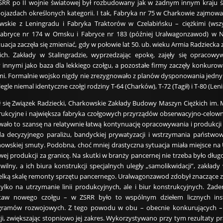
RR po II wojnie światowej był rozbudowany jak w żadnym innym kraju świ
pojazdach określonych kategorii. I tak, Fabryka nr 75 w Charkowie zajmowa
owskie z Leningradu i Fabryka Traktorów w Czelabińsku – ciężkimi (wszy
Fabryce nr 174 w Omsku i Fabryce nr 183 (później Uralwagonzawod) w N
ytuacja zaczęła się zmieniać, gdy w połowie lat 50. ub. wieku Armia Radziec
kich. Zakłady w Stalingradzie, wyprzedzając epokę, zajęły się opracow
innymi jako baza dla lekkiego czołgu, a pozostałe firmy zaczęły konkuro
 Formalnie wojsko nigdy nie zrezygnowało z planów dysponowania jednym t
e niemal identyczne czołgi rodziny T-64 (Charków), T-72 (Tagił) i T-80 (Len
ł się Związek Radziecki, Charkowskie Zakłady Budowy Maszyn Ciężkich im. M
trukcyjne i największa fabryka czołgowych przyrządów obserwacyjno-celowni
awało to szansę na relatywnie łatwą kontynuację opracowywania i produkcji
a decyzyjnego paraliżu, bandyckiej prywatyzacji i wstrzymania państwow
owskiej smuty. Podobna, choć mniej drastyczna sytuacja miała miejsce na U
wej produkcji za granicę. Na skutki w branży pancernej nie trzeba było dług
cywilny, a ich biura konstrukcji specjalnych uległy „samolikwidacji”, zak
elką skalę remonty sprzętu pancernego. Uralwagonzawod zdobył znaczące zamó
tylko na utrzymanie linii produkcyjnych, ale i biur konstrukcyjnych. Ża
w nowego czołgu – w ZSRR było to wspólnym dziełem licznych instytu
gramów rozwojowych. Z tego powodu w obu – obecnie konkurujących – 
ji, zwiększając stopniowo jej zakres. Wykorzystywano przy tym rezultaty pr