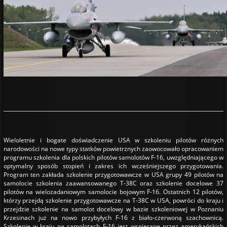
Wieloletnie i bogate doświadczenie USA w szkoleniu pilotów różnych
narodowości na nowe typy statków powietrznych zaowocowało opracowaniem
programu szkolenia dla polskich pilotów samolotów F-16, uwzględniającego w
optymalny sposób stopień i zakres ich wcześniejszego przygotowania.
Program ten zakłada szkolenie przygotowawcze w USA grupy 49 pilotów na
samolocie szkolenia zaawansowanego T-38C oraz szkolenie docelowe 37
pilotów na wielozadaniowym samolocie bojowym F-16. Ostatnich 12 pilotów,
którzy przejdą szkolenie przygotowawcze na T-38C w USA, powróci do kraju i
przejdzie szkolenie na samolot docelowy w bazie szkoleniowej w Poznaniu
Krzesinach już na nowo przybyłych F-16 z biało-czerwoną szachownicą.
Szkolenie w kraju na samolotach F-16 jest wspierane przez amerykańskich