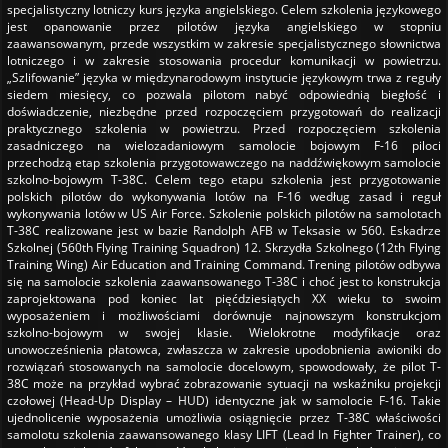
specjalistyczny lotniczy kurs języka angielskiego. Celem szkolenia językowego
jest opanowanie przez pilotów języka angielskiego w stopniu
zaawansowanym, przede wszystkim w zakresie specjalistycznego słownictwa
lotniczego i w zakresie stosowania procedur komunikacji w powietrzu.
„Szlifowanie” języka w międzynarodowym instytucie językowym trwa z reguły
siedem miesięcy, co pozwala pilotom nabyć odpowiednią biegłość i
doświadczenie, niezbędne przed rozpoczęciem przygotowań do realizacji
praktycznego szkolenia w powietrzu. Przed rozpoczęciem szkolenia
zasadniczego na wielozadaniowym samolocie bojowym F-16 piloci
przechodzą etap szkolenia przygotowawczego na naddźwiękowym samolocie
szkolno-bojowym T-38C. Celem tego etapu szkolenia jest przygotowanie
polskich pilotów do wykonywania lotów na F-16 według zasad i reguł
wykonywania lotów w US Air Force. Szkolenie polskich pilotów na samolotach
T-38C realizowane jest w bazie Randolph AFB w Teksasie w 560. Eskadrze
Szkolnej (560th Flying Training Squadron) 12. Skrzydła Szkolnego (12th Flying
Training Wing) Air Education and Training Command. Trening pilotów odbywa
się na samolocie szkolenia zaawansowanego T-38C i choć jest to konstrukcja
zaprojektowana pod koniec lat pięćdziesiątych XX wieku to swoim
wyposażeniem i możliwościami dorównuje najnowszym konstrukcjom
szkolno-bojowym w swojej klasie. Wielokrotne modyfikacje oraz
unowocześnienia płatowca, zwłaszcza w zakresie upodobnienia awioniki do
rozwiązań stosowanych na samolocie docelowym, spowodowały, że pilot T-
38C może na przykład wybrać zobrazowanie sytuacji na wskaźniku projekcji
czołowej (Head-Up Display – HUD) identyczne jak w samolocie F-16. Takie
ujednolicenie wyposażenia umożliwia osiągnięcie przez T-38C właściwości
samolotu szkolenia zaawansowanego klasy LIFT (Lead In Fighter Trainer), co