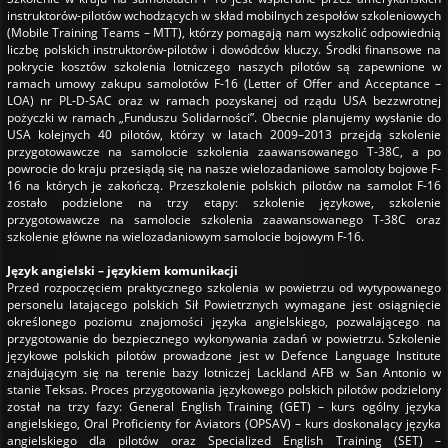
instruktorów-pilotów wchodzących w skład mobilnych zespołów szkoleniowych
(Mobile Training Teams – MTT), którzy pomagają nam wyszkolić odpowiednią
liczbę polskich instruktorów-pilotów i dowódców kluczy. Środki finansowe na
pokrycie kosztów szkolenia lotniczego naszych pilotów są zapewnione w
ramach umowy zakupu samolotów F-16 (Letter of Offer and Acceptance –
LOA) nr PL-D-SAC oraz w ramach pozyskanej od rządu USA bezzwrotnej
pożyczki w ramach „Funduszu Solidarności”. Obecnie planujemy wysłanie do
USA kolejnych 40 pilotów, którzy w latach 2009–2013 przejdą szkolenie
przygotowawcze na samolocie szkolenia zaawansowanego T-38C, a po
powrocie do kraju przesiądą się na nasze wielozadaniowe samoloty bojowe F-
16 na których je zakończą. Przeszkolenie polskich pilotów na samolot F-16
zostało podzielone na trzy etapy: szkolenie językowe, szkolenie
przygotowawcze na samolocie szkolenia zaawansowanego T-38C oraz
szkolenie główne na wielozadaniowym samolocie bojowym F-16.
Język angielski – językiem komunikacji
Przed rozpoczęciem praktycznego szkolenia w powietrzu od wytypowanego
personelu latającego polskich Sił Powietrznych wymagane jest osiągnięcie
określonego poziomu znajomości języka angielskiego, pozwalającego na
przygotowanie do bezpiecznego wykonywania zadań w powietrzu. Szkolenie
językowe polskich pilotów prowadzone jest w Defence Language Institute
znajdującym się na terenie bazy lotniczej Lackland AFB w San Antonio w
stanie Teksas. Proces przygotowania językowego polskich pilotów podzielony
został na trzy fazy: General English Training (GET) – kurs ogólny języka
angielskiego, Oral Proficienty for Aviators (OPSAV) – kurs doskonalący języka
angielskiego dla pilotów oraz Specialized English Training (SET) –