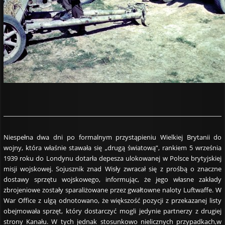
Niespełna dwa dni po formalnym przystąpieniu Wielkiej Brytanii do
wojny, która właśnie stawała się „drugą światową”, rankiem 5 września
1939 roku do Londynu dotarła depesza ulokowanej w Polsce brytyjskiej
misji wojskowej. Sojusznik znad Wisły zwracał się z prośbą o znaczne
dostawy sprzętu wojskowego, informując, że jego własne zakłady
zbrojeniowe zostały sparaliżowane przez gwałtowne naloty Luftwaffe. W
War Office z ulgą odnotowano, że większość pozycji z przekazanej listy
obejmowała sprzęt, który dostarczyć mogli jedynie partnerzy z drugiej
strony Kanału. W tych jednak stosunkowo nielicznych przypadkach,w