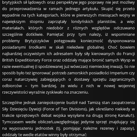
brytyjskich sił lądowych oraz perspektyw jego poprawy nie jest możliwy
do przeprowadzenia w ramach jednego artykułu. Skupić się przeto
wypadnie na tych kategoriach, które w pierwszych miesiącach wojny w
największym stopniu zaprzątały londyńskich planistów, a więc
materiałach, których niedobór z różnych względów odczuwano
szczególnie dotkliwie. Pamiętać przy tym należy, iż wspomniane
problemy Brytyjczyków potęgowała konieczność dysponowania
posiadanymi środkami w skali nieledwie globalnej. Choć bowiem
najbardziej oczywistym ich adresatem były siły kierowanych do Francji
British Expeditionary Force oraz oddziały mające bronić samych Wysp w
razie ewentualnej (i spodziewanej już wówczas) niemieckiej inwazji, to nie
sposób było też ignorować potrzeb zamorskich posiadłości Imperium czy
coraz natarczywiej zabiegających o dostawy sprzętu zagranicznych
odbiorców – tym bardziej, że wielu z nich w nowej wojennej
rzeczywistości wyraźnie zyskiwało na znaczeniu.
Szczególne jednak zaniepokojenie budził nad Tamizą stan zaopatrzenia
Siły Dziesięciu Dywizji (Force of Ten Divisions), jak określano niekiedy w
trakcie sprzętowych debat wojska wysyłane na drugą stronę Kanału1).
Tymczasem wedle obliczeń,uwzględniając jedynie sprzęt znajdujący się
na wyposażeniu jednostek (tj. pomijając należne rezerwy i zapasy),
oddziały te wedle etatów winny były otrzymać: