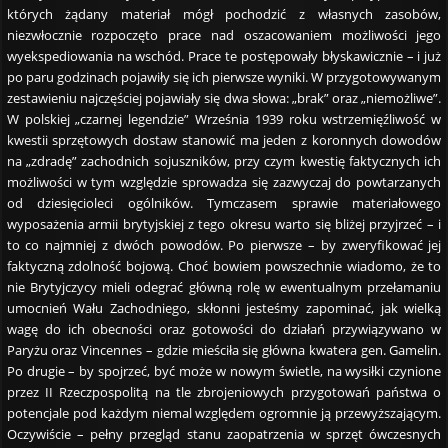
których żądany materiał mógł pochodzić z własnych zasobów,
niezwłocznie rozpoczęto prace nad oszacowaniem możliwości jego
wyekspediowania na wschód. Prace te postępowały błyskawicznie – i już
po paru godzinach pojawiły się ich pierwsze wyniki. W przygotowywanym
zestawieniu najczęściej pojawiały się dwa słowa: „brak” oraz „niemożliwe”.
W polskiej „czarnej legendzie” Września 1939 roku wstrzemięźliwość w
kwestii sprzętowych dostaw stanowić ma jeden z koronnych dowodów
na „zdradę” zachodnich sojuszników, przy czym kwestię faktycznych ich
możliwości w tym względzie sprowadza się zazwyczaj do powtarzanych
od dziesięcioleci ogólników. Tymczasem sprawie materiałowego
wyposażenia armii brytyjskiej z tego okresu warto się bliżej przyjrzeć – i
to co najmniej z dwóch powodów. Po pierwsze – by zweryfikować jej
faktyczną zdolność bojową. Choć bowiem powszechnie wiadomo, że to
nie Brytyjczycy mieli odegrać główną rolę w ewentualnym przełamaniu
umocnień Wału Zachodniego, skłonni jesteśmy zapominać, jak wielką
wagę do ich obecności oraz gotowości do działań przywiązywano w
Paryżu oraz Vincennes – gdzie mieściła się główna kwatera gen. Gamelin.
Po drugie – by spojrzeć, być może w nowym świetle, na wysiłki czynione
przez II Rzeczpospolitą na tle zbrojeniowych przygotowań państwa o
potencjale pod każdym niemal względem ogromnie ją przewyższającym.
Oczywiście – pełny przegląd stanu zaopatrzenia w sprzęt ówczesnych