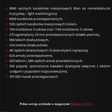
9666 ręcznych karabinów maszynowych Bren (w nomenklaturze
brytyjskiej – light machine guns),
6069 karabinów przeciwpancernych,
528 ciężkich karabinów maszynowych Vickers,
194 moździerze 3-calowe oraz 1164 moździerze 2-calowe,
270 egzemplarzy 25-mm przeciwpancernych działek piechoty,
968 lekkich dział polowych,
224 średnie działa polowe,
48 ciężkich dział polowych i 6 dział artylerii najcięższej,
624 armaty przeciwpancerne,
420 lekkich i 288 ciężkich armat przeciwlotniczych,
504 pojazdy opancerzone kawalerii dywizyjnej (włącznie z lekkimi
czołgami i pojazdami rozpoznawczymi),
355 000 masek przeciwgazowych.
Pełna wersja artykułu w magazynie
Poligon 5/2012