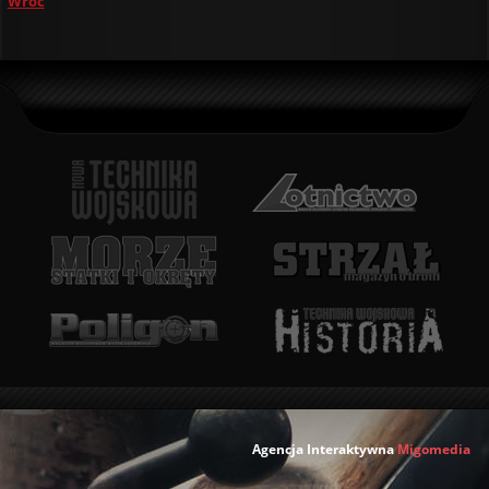
Wróć
Agencja Interaktywna
Migomedia