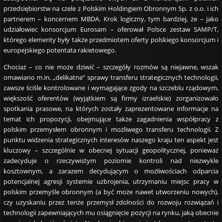
przedsiębiorstw na czele z Polskim Holdingiem Obronnym Sp. z o.o. i ich
partnerem – koncernem MBDA. Krok logiczny, tym bardziej, że – jako
udziałowiec konsorcjum Eurosam – oferował Polsce zestaw SAMP/T,
którego elementy były także przedmiotem oferty polskiego konsorcjum i
europejskiego potentata rakietowego.
Chociaż – co nie może dziwić – szczegóły rozmów są niejawne, wszak
omawiano m.in. „delikatne” sprawy transferu strategicznych technologii,
zawsze ściśle kontrolowane i wymagające zgody na szczeblu rządowym,
większość oferentów (wyjątkiem są firmy izraelskie) zorganizowało
spotkania prasowe, na których zostały zaprezentowane informacje na
temat ich propozycji, obejmujące także zagadnienia współpracy z
polskim przemysłem obronnym i możliwego transferu technologii. Z
punktu widzenia strategicznych interesów naszego kraju ten aspekt jest
kluczowy – szczególnie w obecnej sytuacji geopolitycznej, ponieważ
zadecyduje o rzeczywistym poziomie kontroli nad niezwykle
kosztownym, a zarazem decydującym o możliwościach odparcia
potencjalnej agresji systemie uzbrojenia, utrzymaniu miejsc pracy w
polskim przemyśle obronnym (a być może nawet utworzeniu nowych),
czy uzyskaniu przez tenże przemysł zdolności do rozwoju rozwiązań i
technologii zapewniających mu osiągnięcie pozycji na rynku, jaką obecnie