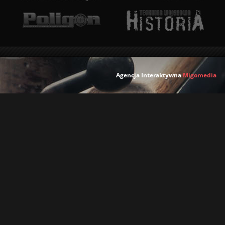
Agencja Interaktywna
Migomedia