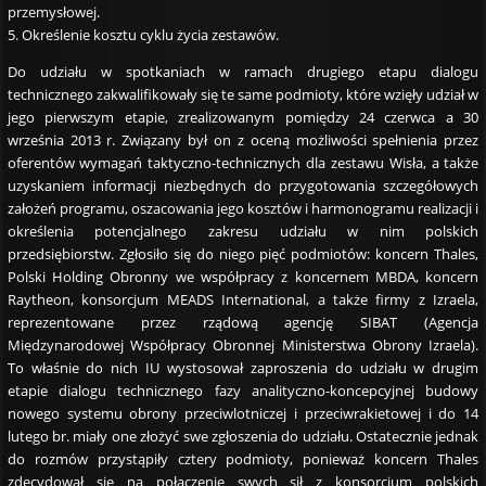
przemysłowej.
5. Określenie kosztu cyklu życia zestawów.
Do udziału w spotkaniach w ramach drugiego etapu dialogu
technicznego zakwalifikowały się te same podmioty, które wzięły udział w
jego pierwszym etapie, zrealizowanym pomiędzy 24 czerwca a 30
września 2013 r. Związany był on z oceną możliwości spełnienia przez
oferentów wymagań taktyczno-technicznych dla zestawu Wisła, a także
uzyskaniem informacji niezbędnych do przygotowania szczegółowych
założeń programu, oszacowania jego kosztów i harmonogramu realizacji i
określenia potencjalnego zakresu udziału w nim polskich
przedsiębiorstw. Zgłosiło się do niego pięć podmiotów: koncern Thales,
Polski Holding Obronny we współpracy z koncernem MBDA, koncern
Raytheon, konsorcjum MEADS International, a także firmy z Izraela,
reprezentowane przez rządową agencję SIBAT (Agencja
Międzynarodowej Współpracy Obronnej Ministerstwa Obrony Izraela).
To właśnie do nich IU wystosował zaproszenia do udziału w drugim
etapie dialogu technicznego fazy analityczno-koncepcyjnej budowy
nowego systemu obrony przeciwlotniczej i przeciwrakietowej i do 14
lutego br. miały one złożyć swe zgłoszenia do udziału. Ostatecznie jednak
do rozmów przystąpiły cztery podmioty, ponieważ koncern Thales
zdecydował się na połączenie swych sił z konsorcjum polskich