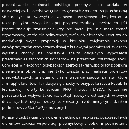
prezentowanie zdolności polskiego przemysłu do udziału w
najważniejszych przedsięwzięciach związanych z modernizacją techniczną
Sił Zbrojnych RP, szczególnie rządowym i wojskowym decydentom, a
także politykom wszystkich opcji, przynosi rezultaty. Przekaz ten, jeśli
jeszcze znajduje zrozumienie (czy też raczej jeśli nie może zostać
zignorowany) wśród elit politycznych, trafia do oferentów i zmusza do
modyfikacji swych propozycji w kierunku zwiększenia zakresu
współpracy techniczno-przemysłowej z krajowymi podmiotami. Widać to
wyraźnie choćby na podstawie analizy oficjalnych wypowiedzi
przedstawicieli zachodnich koncernów na przestrzeni ostatniego roku.
Co więcej, w niektórych przypadkach szeroki zakres współpracy z polskim
przemysłem obronnym, nie tylko zresztą przy realizacji projektów
przeciwlotniczych, znajduje oficjalnie wsparcie rządów państw, które
„firmują” oferentów. Tak dzieje się choćby w przypadku rządu Republiki
Francuskiej i oferty konsorcjum PHO, Thalesa i MBDA. To zaś nie
pozostaje bez wpływu także na, dotąd niezwykle ostrożnych w swych
deklaracjach, Amerykanów, czy też konsorcjum z dominującym udziałem
podmiotów ze Stanów Zjednoczonych.
Poniżej przedstawiamy omówienie deklarowanego przez poszczególnych
oferentów zakresu współpracy przemysłowej z polskimi podmiotami,