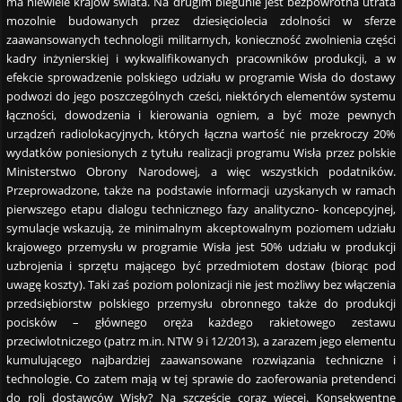
ma niewiele krajów świata. Na drugim biegunie jest bezpowrotna utrata
mozolnie budowanych przez dziesięciolecia zdolności w sferze
zaawansowanych technologii militarnych, konieczność zwolnienia części
kadry inżynierskiej i wykwalifikowanych pracowników produkcji, a w
efekcie sprowadzenie polskiego udziału w programie Wisła do dostawy
podwozi do jego poszczególnych cześci, niektórych elementów systemu
łączności, dowodzenia i kierowania ogniem, a być może pewnych
urządzeń radiolokacyjnych, których łączna wartość nie przekroczy 20%
wydatków poniesionych z tytułu realizacji programu Wisła przez polskie
Ministerstwo Obrony Narodowej, a więc wszystkich podatników.
Przeprowadzone, także na podstawie informacji uzyskanych w ramach
pierwszego etapu dialogu technicznego fazy analityczno- koncepcyjnej,
symulacje wskazują, że minimalnym akceptowalnym poziomem udziału
krajowego przemysłu w programie Wisła jest 50% udziału w produkcji
uzbrojenia i sprzętu mającego być przedmiotem dostaw (biorąc pod
uwagę koszty). Taki zaś poziom polonizacji nie jest możliwy bez włączenia
przedsiębiorstw polskiego przemysłu obronnego także do produkcji
pocisków – głównego oręża każdego rakietowego zestawu
przeciwlotniczego (patrz m.in. NTW 9 i 12/2013), a zarazem jego elementu
kumulującego najbardziej zaawansowane rozwiązania techniczne i
technologie. Co zatem mają w tej sprawie do zaoferowania pretendenci
do roli dostawców Wisły? Na szczęście coraz więcej. Konsekwentne