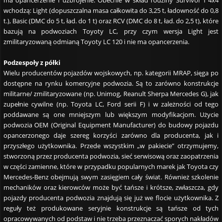
ma opancerzenie i uzbrojenie. Obecnie w skład rodziny Survivor I 4x4
wchodzą: Light (dopuszczalna masa całkowita do 3,25 t, ładowność do 0,8
t.), Basic (DMC do 5 t, ład. do 1 t) oraz RCV (DMC do 8 t, ład. do 2,5 t), które
bazują na podwoziach Toyoty LC, przy czym wersja Light jest
zmilitaryzowaną odmianą Toyoty LC 120 i nie ma opancerzenia.
Podzespoły z półki
Wielu producentów pojazdów wojskowych, np. kategorii MRAP, sięga po
dostępne na rynku komercyjne podwozia. Są to zarówno konstrukcje
militarne/ zmilitaryzowane (np. Unimog, Reanult Sherpa Mercedes G), jak
zupełnie cywilne (np. Toyota LC, Ford serii F) i w zależności od tego
poddawane są one mniejszym lub większym modyfikacjom. Użycie
podwozia OEM (Original Equipment Manufacturer) do budowy pojazdu
opancerzonego daje szereg korzyści zarówno dla producenta, jak i
przyszłego użytkownika. Przede wszystkim „w pakiecie” otrzymujemy,
stworzoną przez producenta podwozia, sieć serwisową oraz zaopatrzenia
w części zamienne, które w przypadku popularnych marek jak Toyota czy
Mercedes-Benz obejmują swym zasięgiem cały świat. Również szkolenie
mechaników oraz kierowców może być tańsze i krótsze, zwłaszcza, gdy
pojazdy producenta podwozia znajdują się już we flocie użytkownika. Z
reguły też produkowane seryjnie konstrukcje są tańsze od tych
opracowywanych od podstaw i nie trzeba przeznaczać sporych nakładów