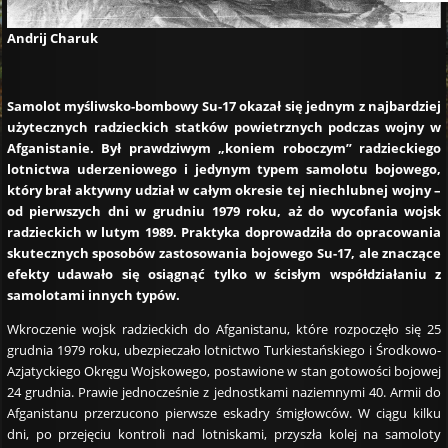
Andrij Charuk
Samolot myśliwsko-bombowy Su-17 okazał się jednym z najbardziej
użytecznych radzieckich statków powietrznych podczas wojny w
Afganistanie. Był prawdziwym „koniem roboczym” radzieckiego
lotnictwa uderzeniowego i jedynym typem samolotu bojowego,
który brał aktywny udział w całym okresie tej niechlubnej wojny –
od pierwszych dni w grudniu 1979 roku, aż do wycofania wojsk
radzieckich w lutym 1989. Praktyka doprowadziła do opracowania
skutecznych sposobów zastosowania bojowego Su-17, ale znaczące
efekty udawało się osiągnąć tylko w ścisłym współdziałaniu z
samolotami innych typów.
Wkroczenie wojsk radzieckich do Afganistanu, które rozpoczęło się 25
grudnia 1979 roku, ubezpieczało lotnictwo Turkiestańskiego i Środkowo-
Azjatyckiego Okręgu Wojskowego, postawione w stan gotowości bojowej
24 grudnia. Prawie jednocześnie z jednostkami naziemnymi 40. Armii do
Afganistanu przerzucono pierwsze eskadry śmigłowców. W ciągu kilku
dni, po przejęciu kontroli nad lotniskami, przyszła kolej na samoloty