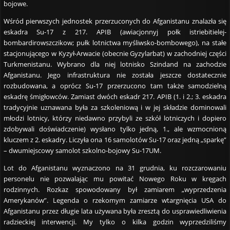
bojowe.
Wśród pierwszych jednostek przerzuconych do Afganistanu znalazła się
eskadra Su-17 z 217. APIB (awiacjonnyj połk istriebitielej-
bombardirowszczikow; pułk lotnictwa myśliwsko-bombowego), na stałe
stacjonującego w Kyzył-Arwacie (obecnie Gyzylarbat) w zachodniej części
Turkmenistanu. Wybrano dla niej lotnisko Szindand na zachodzie
Afganistanu. Jego infrastruktura nie została jeszcze dostatecznie
rozbudowana, a oprócz Su-17 przerzucono tam także samodzielną
eskadrę śmigłowców. Zamiast dwóch eskadr 217. APIB (1. i 2.; 3. eskadra
tradycyjnie uznawana była za szkoleniową i w jej składzie dominowali
młodzi lotnicy, którzy niedawno przybyli ze szkół lotniczych i dopiero
zdobywali doświadczenie) wysłano tylko jedną, 1., ale wzmocnioną
kluczem z 2. eskadry. Liczyła ona 16 samolotów Su-17 oraz jedną „sparkę”
– dwumiejscowy samolot szkolno-bojowy Su-17UM.
Lot do Afganistanu wyznaczono na 31 grudnia, ku rozczarowaniu
personelu nie pozwalając mu powitać Nowego Roku w kręgach
rodzinnych. Rozkaz spowodowany był zamiarem „wyprzedzenia
Amerykanów”. Legenda o rzekomym zamiarze wtargnięcia USA do
Afganistanu przez długie lata używana była zresztą do usprawiedliwienia
radzieckiej interwencji. My tylko o kilka godzin wyprzedziliśmy