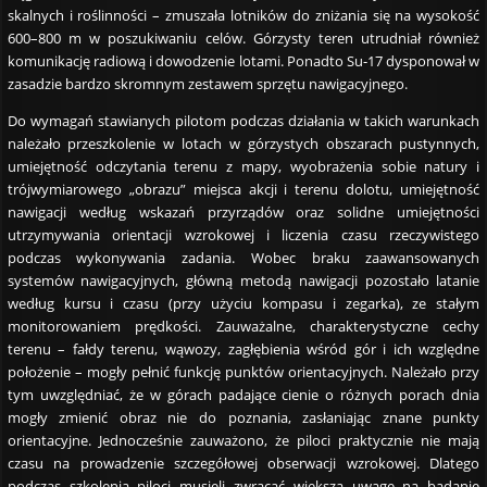
skalnych i roślinności – zmuszała lotników do zniżania się na wysokość
600–800 m w poszukiwaniu celów. Górzysty teren utrudniał również
komunikację radiową i dowodzenie lotami. Ponadto Su-17 dysponował w
zasadzie bardzo skromnym zestawem sprzętu nawigacyjnego.
Do wymagań stawianych pilotom podczas działania w takich warunkach
należało przeszkolenie w lotach w górzystych obszarach pustynnych,
umiejętność odczytania terenu z mapy, wyobrażenia sobie natury i
trójwymiarowego „obrazu” miejsca akcji i terenu dolotu, umiejętność
nawigacji według wskazań przyrządów oraz solidne umiejętności
utrzymywania orientacji wzrokowej i liczenia czasu rzeczywistego
podczas wykonywania zadania. Wobec braku zaawansowanych
systemów nawigacyjnych, główną metodą nawigacji pozostało latanie
według kursu i czasu (przy użyciu kompasu i zegarka), ze stałym
monitorowaniem prędkości. Zauważalne, charakterystyczne cechy
terenu – fałdy terenu, wąwozy, zagłębienia wśród gór i ich względne
położenie – mogły pełnić funkcję punktów orientacyjnych. Należało przy
tym uwzględniać, że w górach padające cienie o różnych porach dnia
mogły zmienić obraz nie do poznania, zasłaniając znane punkty
orientacyjne. Jednocześnie zauważono, że piloci praktycznie nie mają
czasu na prowadzenie szczegółowej obserwacji wzrokowej. Dlatego
podczas szkolenia piloci musieli zwracać większą uwagę na badanie