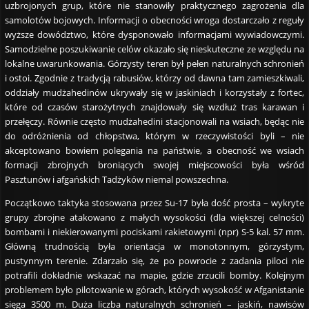
uzbrojonych grup, które nie stanowiły praktycznego zagrożenia dla
samolotów bojowych. Informacji o obecności wroga dostarczało z reguły
wyższe dowództwo, które dysponowało informacjami wywiadowczymi.
Samodzielne poszukiwanie celów okazało się nieskuteczne ze względu na
lokalne uwarunkowania. Górzysty teren był pełen naturalnych schronień
i ostoi. Zgodnie z tradycją rabusiów, którzy od dawna tam zamieszkiwali,
oddziały mudżahedinów ukrywały się w jaskiniach i korzystały z fortec,
które od czasów starożytnych znajdowały się wzdłuż tras karawan i
przełęczy. Równie często mudżahedini stacjonowali na wsiach, będąc nie
do odróżnienia od chłopstwa, którym w rzeczywistości byli – nie
akceptowano bowiem polegania na państwie, a obecność we wsiach
formacji zbrojnych broniących swojej miejscowości była wśród
Pasztunów i afgańskich Tadżyków niemal powszechna.
Początkowo taktyka stosowana przez Su-17 była dość prosta – wykryte
grupy zbrojne atakowano z małych wysokości (dla większej celności)
bombami i niekierowanymi pociskami rakietowymi (npr) S-5 kal. 57 mm.
Główną trudnością była orientacja w monotonnym, górzystym,
pustynnym terenie. Zdarzało się, że po powrocie z zadania piloci nie
potrafili dokładnie wskazać na mapie, gdzie zrzucili bomby. Kolejnym
problemem było pilotowanie w górach, których wysokość w Afganistanie
sięga 3500 m. Duża liczba naturalnych schronień – jaskiń, nawisów