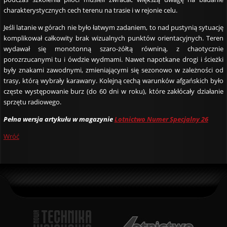
charakterystycznych cech terenu na trasie i w rejonie celu.
Jeśli latanie w górach nie było łatwym zadaniem, to nad pustynią sytuację
komplikował całkowity brak wizualnych punktów orientacyjnych. Teren
wydawał się monotonną szaro-żółtą równiną, z chaotycznie
porozrzucanymi tu i ówdzie wydmami. Nawet napotkane drogi i ścieżki
były znakami zawodnymi, zmieniającymi się sezonowo w zależności od
trasy, którą wybrały karawany. Kolejną cechą warunków afgańskich było
częste występowanie burz (do 60 dni w roku), które zakłócały działanie
sprzętu radiowego.
Pełna wersja artykułu w magazynie
Lotnictwo Numer Specjalny 26
Wróć