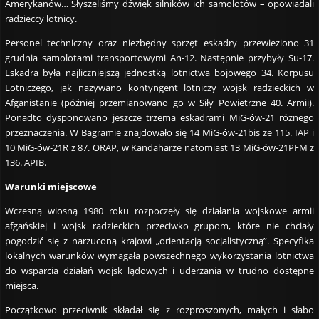
Amerykanów… Słyszeliśmy dźwięk silników ich samolotów – opowiadali
radzieccy lotnicy.
Personel techniczny oraz niezbędny sprzęt eskadry przewieziono 31
grudnia samolotami transportowymi An-12. Następnie przybyły Su-17.
Eskadra była najliczniejszą jednostką lotnictwa bojowego 34. Korpusu
Lotniczego, jak nazywano kontyngent lotniczy wojsk radzieckich w
Afganistanie (później przemianowano go w Siły Powietrzne 40. Armii).
Ponadto dysponowano jeszcze trzema eskadrami MiG-ów-21 różnego
przeznaczenia. W Bagramie znajdowało się 14 MiG-ów-21bis ze 115. IAP i
10 MiG-ów-21R z 87. ORAP, w Kandaharze natomiast 13 MiG-ów-21PFM z
136. APIB.
Warunki miejscowe
Wczesną wiosną 1980 roku rozpoczęły się działania wojskowe armii
afgańskiej i wojsk radzieckich przeciwko grupom, które nie chciały
pogodzić się z narzuconą krajowi „orientacją socjalistyczną”. Specyfika
lokalnych warunków wymagała powszechnego wykorzystania lotnictwa
do wsparcia działań wojsk lądowych i uderzania w trudno dostępne
miejsca.
Początkowo przeciwnik składał się z rozproszonych, małych i słabo